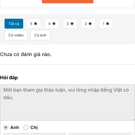
Tất cả
5
4
3
2
1
Có video
Có ảnh
Chưa có đánh giá nào.
Hỏi đáp
Anh
Chị