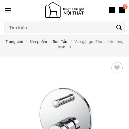
Bỏ
0
qua
nội
dung
Tìm
kiếm:
Trang chủ
/
Sản phẩm
/
Sen Tắm
/
Van gật gù điều chỉnh nóng
lạnh LB
Thêm
yêu
thích