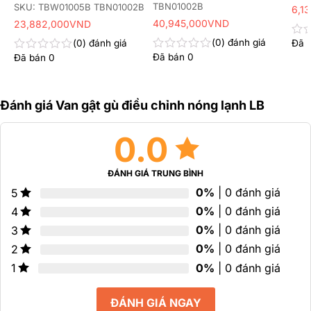
TBN01002B
SKU: TBW01005B TBN01002B
6,1
40,945,000
VND
23,882,000
VND
0
đánh giá
0
đánh giá
Đã 
Đư
xếp
Đã bán
0
Đã bán
0
Được
Được
hạn
xếp
xếp
0
hạng
hạng
5
0
0
sao
Đánh giá Van gật gù điều chỉnh nóng lạnh LB
5
5
sao
sao
0.0
ĐÁNH GIÁ TRUNG BÌNH
0%
| 0 đánh giá
5
0%
| 0 đánh giá
4
0%
| 0 đánh giá
3
0%
| 0 đánh giá
2
0%
| 0 đánh giá
1
ĐÁNH GIÁ NGAY