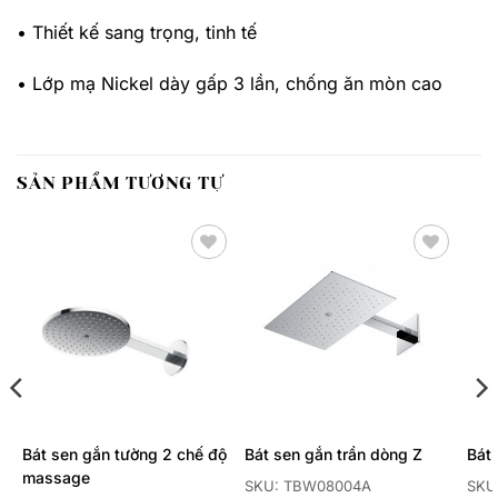
• Thiết kế sang trọng, tinh tế
• Lớp mạ Nickel dày gấp 3 lần, chống ăn mòn cao
SẢN PHẨM TƯƠNG TỰ
Thêm
Thêm
yêu
yêu
thích
thích
Bát sen gắn tường 2 chế độ
Bát sen gắn trần dòng Z
Bát
massage
SKU: TBW08004A
SKU