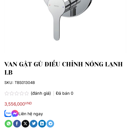
VAN GẬT GÙ ĐIỀU CHỈNH NÓNG LẠNH
LB
SKU:
TBS01304B
(đánh giá)
Đã bán
0
Được
3,556,000
VND
xếp
hạng
Liên hệ ngay
0.0
5
sao