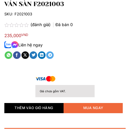
VÁN SÀN F2021003
SKU:
F2021003
(đánh giá)
Đã bán
0
Được
235,000
VND
xếp
hạng
Liên hệ ngay
0.0
5
sao
Giá chưa gồm VAT.
THÊM VÀO GIỎ HÀNG
MUA NGAY