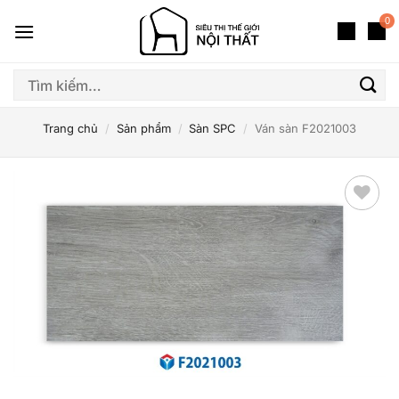
Bỏ
0
qua
nội
dung
Tìm
kiếm:
Trang chủ
/
Sản phẩm
/
Sàn SPC
/
Ván sàn F2021003
Thêm
yêu
thích