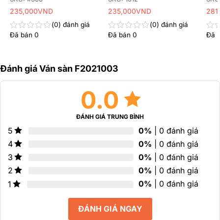
235,000
VND
235,000
VND
281
0
đánh giá
0
đánh giá
Đã bán
0
Đã bán
0
Đã 
Được
Được
Đư
xếp
xếp
xếp
hạng
hạng
hạn
0
0
0
Đánh giá Ván sàn F2021003
5
5
5
sao
sao
sao
0.0
ĐÁNH GIÁ TRUNG BÌNH
0%
| 0 đánh giá
5
0%
| 0 đánh giá
4
0%
| 0 đánh giá
3
0%
| 0 đánh giá
2
0%
| 0 đánh giá
1
ĐÁNH GIÁ NGAY