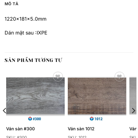
MÔ TẢ
1220x181x5.0mm
Dán mặt sau :IXPE
SẢN PHẨM TƯƠNG TỰ
Thêm
Thêm
yêu
yêu
thích
thích
Ván sàn #300
Ván sàn 1012
Ván
SKU: #300
SKU: 1012
SKU