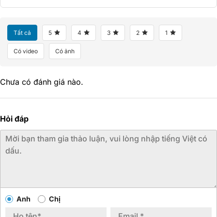
Tất cả
5
4
3
2
1
Có video
Có ảnh
Chưa có đánh giá nào.
Hỏi đáp
Anh
Chị