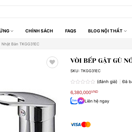
HỨNG
CHÍNH SÁCH
FAQS
BLOG NỘI THẤT
nh Nhật Bản TKGG31EC
VÒI BẾP GẬT GÙ N
SKU:
TKGG31EC
Thêm
yêu
(đánh giá)
Đã 
thích
Được
6,380,000
VND
xếp
hạng
Liên hệ ngay
0.0
5
sao