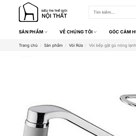
Bỏ
Tìm
qua
kiếm:
nội
dung
SẢN PHẨM
VỀ CHÚNG TÔI
GÓC CẢM 
Trang chủ
/
Sản phẩm
/
Vòi Rửa
/
Vòi bếp gật gù nóng lạ