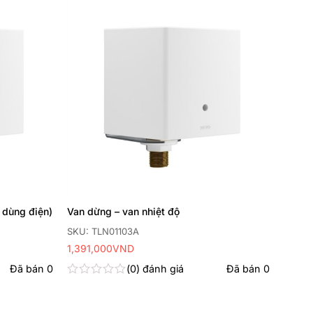
Thêm
Thêm
yêu
yêu
thích
thích
 dùng điện)
Van dừng – van nhiệt độ
SKU: TLN01103A
1,391,000
VND
Đã bán
0
0
đánh giá
Đã bán
0
Được
xếp
hạng