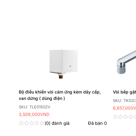
Thêm
Thêm
yêu
yêu
thích
thích
cấp,
Bộ điều khiển vòi cảm ứng kèm dây cấp,
Vòi bếp gật
van dừng ( dùng điện )
SKU: TKGG
1A
SKU: TLE01502V
6,657,000
3,509,000
VND
 bán
0
0
đánh giá
Đã bán
0
Được
xếp
Được
hạng
xếp