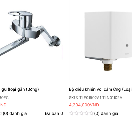
Thêm
yêu
thích
 gù (loại gắn tường)
Bộ điều khiển vòi cảm ứng (Loại
30EC
SKU: TLE01502A1 TLN01102A
VND
4,204,000
VND
0
đánh giá
Đã bán
0
0
đánh giá
Được
xếp
hạng