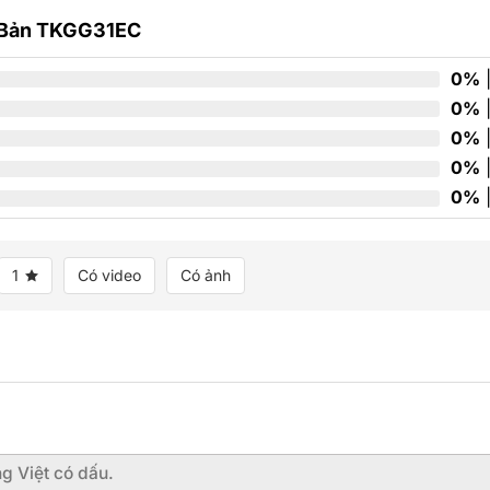
0
5
t Bản TKGG31EC
sao
0%
|
0%
|
0%
|
0%
|
0%
|
1
Có video
Có ảnh