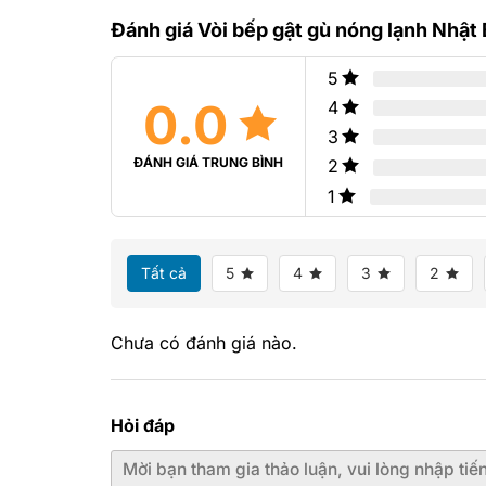
0
hạng
5
Đánh giá Vòi bếp gật gù nóng lạnh Nhậ
0
sao
5
sao
5
0.0
4
3
ĐÁNH GIÁ TRUNG BÌNH
2
1
Tất cả
5
4
3
2
Chưa có đánh giá nào.
Hỏi đáp