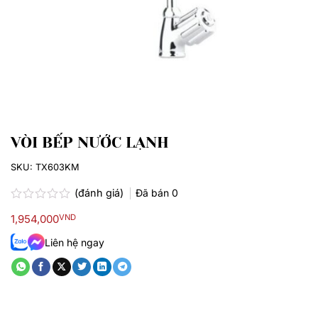
VÒI BẾP NƯỚC LẠNH
SKU:
TX603KM
(đánh giá)
Đã bán
0
Được
1,954,000
VND
xếp
hạng
Liên hệ ngay
0.0
5
sao