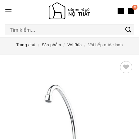
Bỏ
0
qua
nội
dung
Tìm
kiếm:
Trang chủ
/
Sản phẩm
/
Vòi Rửa
/
Vòi bếp nước lạnh
Thêm
yêu
thích