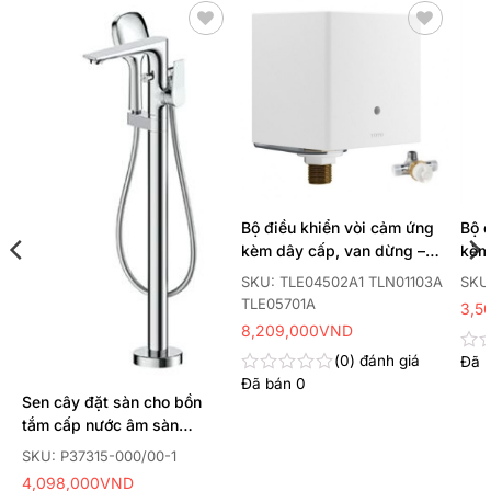
Thêm
Thêm
yêu
yêu
thích
thích
Bộ điều khiển vòi cảm ứng
Bộ 
kèm dây cấp, van dừng –
kèm
van nhiệt độ
dùng
A
SKU: TLE04502A1 TLN01103A
SKU
TLE05701A
3,5
8,209,000
VND
0
đánh giá
Đã 
Đư
xếp
Đã bán
0
Được
hạn
Sen cây đặt sàn cho bồn
xếp
0
hạng
tắm cấp nước âm sàn
5
0
P37315-000/00-1
sao
SKU: P37315-000/00-1
5
sao
4,098,000
VND