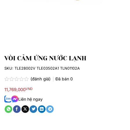
VÒI CẢM ỨNG NƯỚC LẠNH
SKU:
TLE28002V TLE03502A1 TLN01102A
(đánh giá)
Đã bán
0
Được
11,769,000
VND
xếp
hạng
Liên hệ ngay
0.0
5
sao