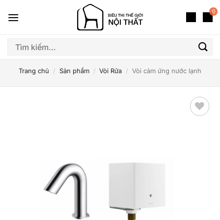
Bỏ
0
qua
nội
dung
Tìm
kiếm:
Trang chủ
/
Sản phẩm
/
Vòi Rửa
/
Vòi cảm ứng nước lạnh
Thêm
yêu
thích