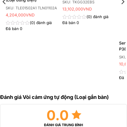
SKU: TKGG32EBS
SKU: TLE01502A1 TLN01102A
13,102,000
VND
4,204,000
VND
0
đánh giá
0
đánh giá
Đã bán
0
Được
xếp
Đã bán
0
Được
hạng
xếp
0
hạng
5
Sen
0
sao
5
P38
sao
SKU
10,
Đã 
Đư
xếp
hạn
0
Đánh giá Vòi cảm ứng tự động (Loại gắn bàn)
5
sao
0.0
ĐÁNH GIÁ TRUNG BÌNH