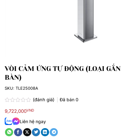
VÒI CẢM ỨNG TỰ ĐỘNG (LOẠI GẮN
BÀN)
SKU:
TLE25008A
(đánh giá)
Đã bán
0
Được
9,722,000
VND
xếp
hạng
Liên hệ ngay
0.0
5
sao