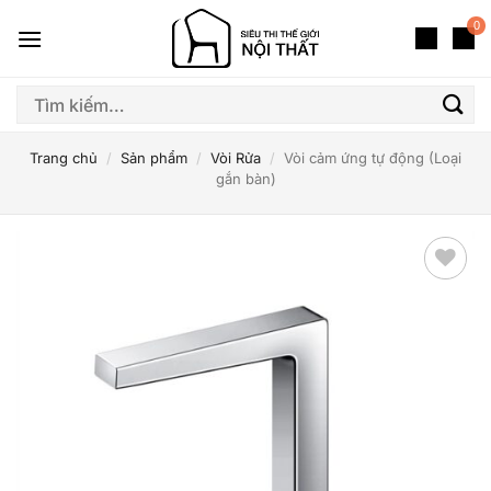
Bỏ
0
qua
nội
dung
Tìm
kiếm:
Trang chủ
/
Sản phẩm
/
Vòi Rửa
/
Vòi cảm ứng tự động (Loại
gắn bàn)
Thêm
yêu
thích