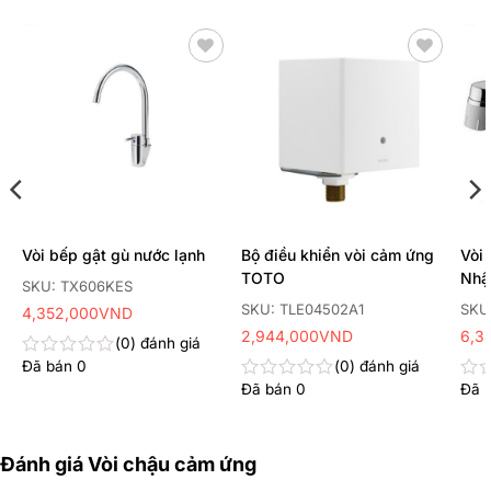
Thêm
Thêm
yêu
yêu
thích
thích
Vòi bếp gật gù nước lạnh
Bộ điều khiển vòi cảm ứng
Vòi 
TOTO
Nhậ
SKU: TX606KES
SKU: TLE04502A1
SKU
4,352,000
VND
2,944,000
VND
6,3
0
đánh giá
Đã bán
0
0
đánh giá
Được
xếp
Đã bán
0
Đã 
Được
Đư
hạng
xếp
xếp
0
hạng
hạn
5
0
0
sao
Đánh giá Vòi chậu cảm ứng
5
5
sao
sao