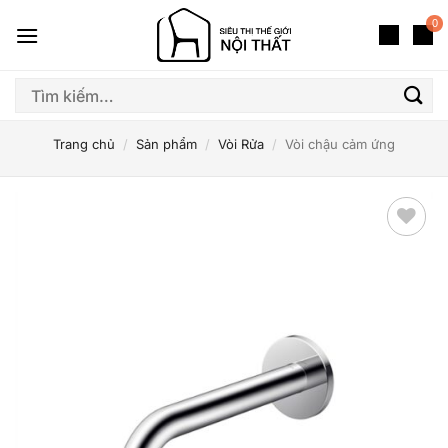
Bỏ
0
qua
nội
dung
Tìm
kiếm:
Trang chủ
/
Sản phẩm
/
Vòi Rửa
/
Vòi chậu cảm ứng
Thêm
yêu
thích