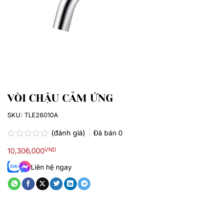
VÒI CHẬU CẢM ỨNG
SKU:
TLE26010A
(đánh giá)
Đã bán
0
Được
10,306,000
VND
xếp
hạng
Liên hệ ngay
0.0
5
sao