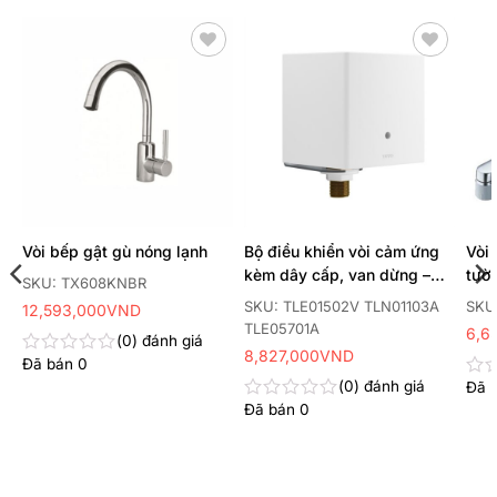
Thêm
Thêm
yêu
yêu
thích
thích
Vòi bếp gật gù nóng lạnh
Bộ điều khiển vòi cảm ứng
Vòi 
kèm dây cấp, van dừng –
tườ
SKU: TX608KNBR
van nhiệt độ
SKU: TLE01502V TLN01103A
SKU
12,593,000
VND
TLE05701A
6,6
0
đánh giá
8,827,000
VND
Đã bán
0
Được
xếp
0
đánh giá
Đã 
Đư
hạng
xếp
Đã bán
0
Được
0
hạn
xếp
5
0
hạng
sao
5
0
sao
5