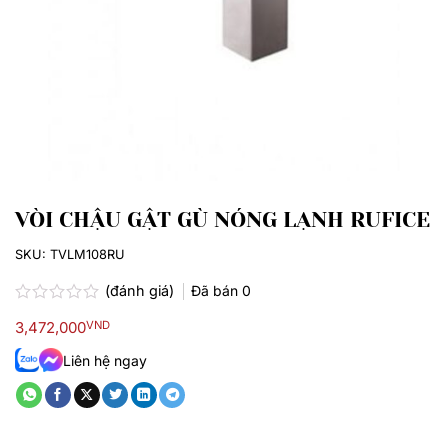
VÒI CHẬU GẬT GÙ NÓNG LẠNH RUFICE
SKU:
TVLM108RU
(đánh giá)
Đã bán
0
Được
3,472,000
VND
xếp
hạng
Liên hệ ngay
0.0
5
sao