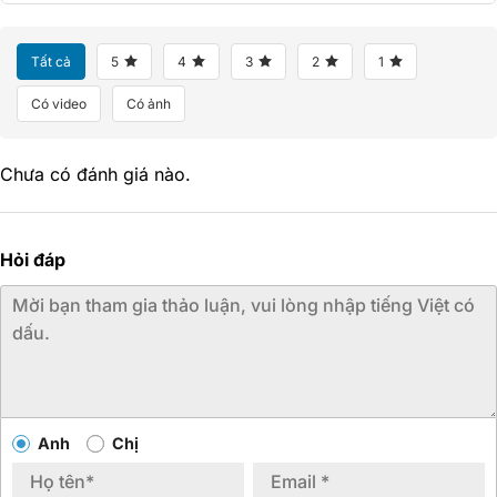
Tất cả
5
4
3
2
1
Có video
Có ảnh
Chưa có đánh giá nào.
Hỏi đáp
Anh
Chị