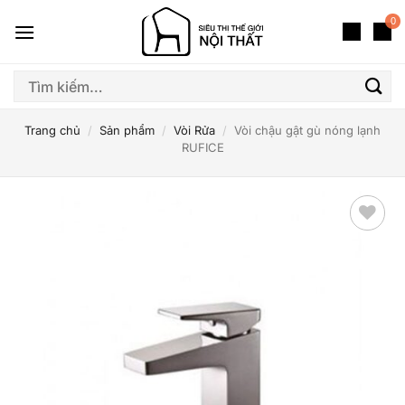
Bỏ
0
qua
nội
dung
Tìm
kiếm:
Trang chủ
/
Sản phẩm
/
Vòi Rửa
/
Vòi chậu gật gù nóng lạnh
RUFICE
Thêm
yêu
thích