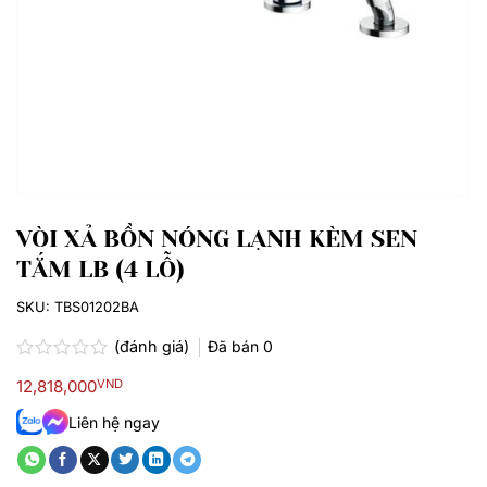
VÒI XẢ BỒN NÓNG LẠNH KÈM SEN
TẮM LB (4 LỖ)
SKU:
TBS01202BA
(đánh giá)
Đã bán
0
Được
12,818,000
VND
xếp
hạng
Liên hệ ngay
0.0
5
sao