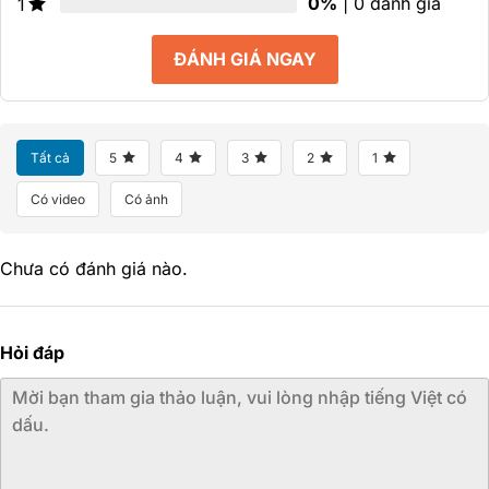
0%
| 0 đánh giá
1
ĐÁNH GIÁ NGAY
Tất cả
5
4
3
2
1
Có video
Có ảnh
Chưa có đánh giá nào.
Hỏi đáp