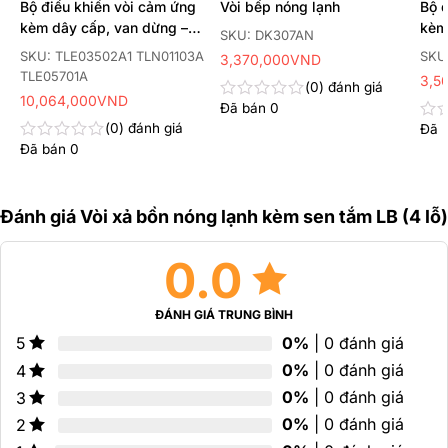
Bộ điều khiển vòi cảm ứng
Vòi bếp nóng lạnh
Bộ 
kèm dây cấp, van dừng –
kèm
SKU: DK307AN
van nhiệt độ
SKU: TLE03502A1 TLN01103A
SKU
3,370,000
VND
TLE05701A
3,5
0
đánh giá
10,064,000
VND
Đã bán
0
Được
xếp
0
đánh giá
Đã 
Đư
hạng
xếp
Đã bán
0
Được
0
hạn
xếp
5
0
hạng
sao
5
0
sao
Đánh giá Vòi xả bồn nóng lạnh kèm sen tắm LB (4 lỗ)
5
sao
0.0
ĐÁNH GIÁ TRUNG BÌNH
0%
| 0 đánh giá
5
0%
| 0 đánh giá
4
0%
| 0 đánh giá
3
0%
| 0 đánh giá
2