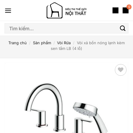
Bỏ
0
qua
nội
dung
Tìm
kiếm:
Trang chủ
/
Sản phẩm
/
Vòi Rửa
/
Vòi xả bồn nóng lạnh kèm
sen tắm LB (4 lỗ)
Thêm
yêu
thích