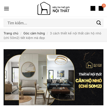
Bỏ
0
qua
nội
dung
Tìm
kiếm:
Trang chủ
/
Góc cảm hứng
/
3 cách thiết kế nội thất căn hộ nhỏ
(chỉ 50m2) tiết kiệm mà đẹp