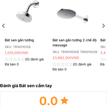
Thêm
Thêm
yêu
yêu
thích
thích
Bát sen gắn tường
Bát sen gắn tường 2 chế độ
Bát 
massage
SKU: TBW01012B
SKU
SKU: TBW01005B TBN01002B
1,205,000
VND
3,4
23,882,000
VND
0
đánh giá
Đã bán
0
0
đánh giá
Đã 
Được
Đư
xếp
xếp
Đã bán
0
Được
hạng
hạn
xếp
0
0
hạng
5
5
0
sao
sao
Đánh giá Bát sen cầm tay
5
sao
0.0