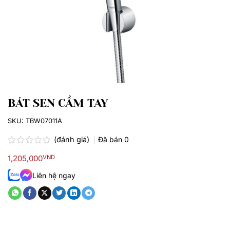
BÁT SEN CẦM TAY
SKU:
TBW07011A
(đánh giá)
Đã bán
0
Được
1,205,000
VND
xếp
hạng
Liên hệ ngay
0.0
5
sao