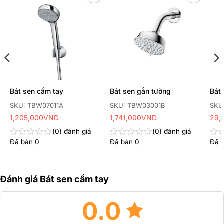
Thêm
Thêm
yêu
yêu
thích
thích
Bát sen cầm tay
Bát sen gắn tường
Bát 
SKU: TBW07011A
SKU: TBW03001B
SKU
1,205,000
VND
1,741,000
VND
29,
0
đánh giá
0
đánh giá
Đã bán
0
Đã bán
0
Đã 
Được
Được
Đư
xếp
xếp
xếp
hạng
hạng
hạn
0
0
0
5
5
5
Đánh giá Bát sen cầm tay
sao
sao
sao
0.0