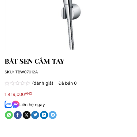
BÁT SEN CẦM TAY
SKU:
TBW07012A
(đánh giá)
Đã bán
0
Được
1,419,000
VND
xếp
hạng
Liên hệ ngay
0.0
5
sao