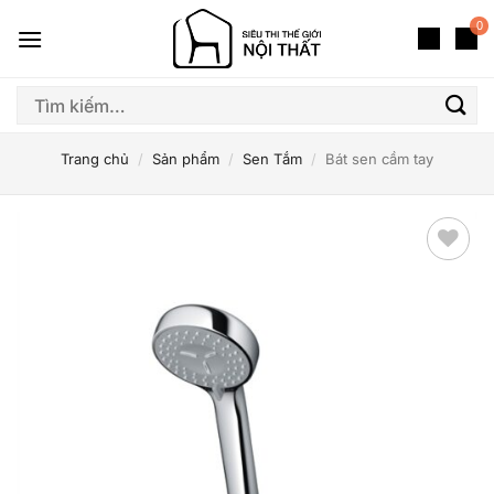
Bỏ
0
qua
nội
dung
Tìm
kiếm:
Trang chủ
/
Sản phẩm
/
Sen Tắm
/
Bát sen cầm tay
Thêm
yêu
thích