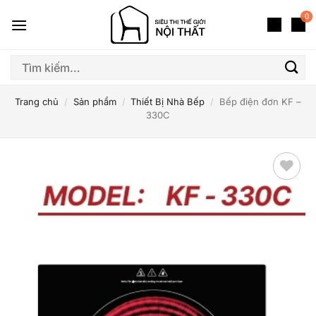
Bỏ
0
qua
nội
dung
Tìm
kiếm:
Trang chủ
/
Sản phẩm
/
Thiết Bị Nhà Bếp
/
Bếp điện đơn KF –
330C
Thêm
yêu
thích