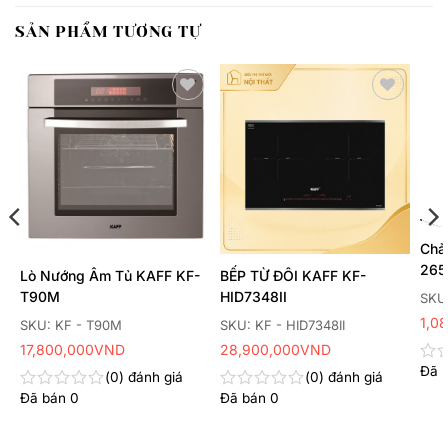
SẢN PHẨM TƯƠNG TỰ
Thêm
Thêm
yêu
yêu
thích
thích
Chả
265
Lò Nướng Âm Tủ KAFF KF-
BẾP TỪ ĐÔI KAFF KF-
T90M
HID7348II
SKU
1,0
SKU: KF - T90M
SKU: KF - HID7348II
17,800,000
VND
28,900,000
VND
Đã 
Đư
0
đánh giá
0
đánh giá
xếp
Đã bán
0
Đã bán
0
Được
Được
hạn
xếp
xếp
0
hạng
hạng
5