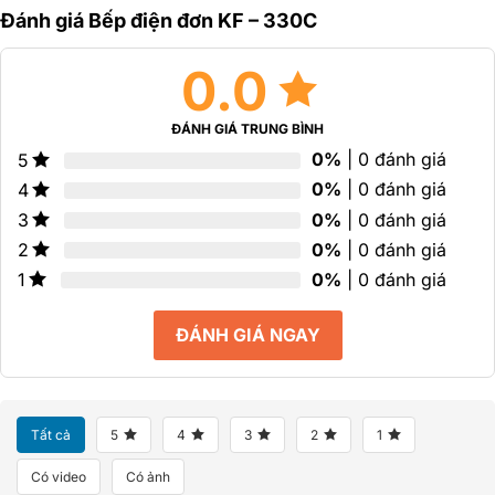
0
0
sao
Đánh giá Bếp điện đơn KF – 330C
5
5
sao
sao
0.0
ĐÁNH GIÁ TRUNG BÌNH
0%
| 0 đánh giá
5
0%
| 0 đánh giá
4
0%
| 0 đánh giá
3
0%
| 0 đánh giá
2
0%
| 0 đánh giá
1
ĐÁNH GIÁ NGAY
Tất cả
5
4
3
2
1
Có video
Có ảnh