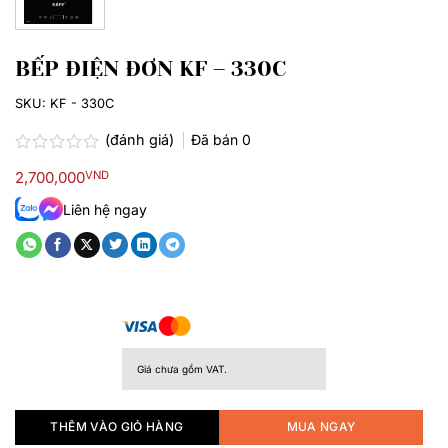
BẾP ĐIỆN ĐƠN KF – 330C
SKU:
KF - 330C
(đánh giá)
Đã bán
0
Được
2,700,000
VND
xếp
hạng
Liên hệ ngay
0.0
5
sao
Giá chưa gồm VAT.
THÊM VÀO GIỎ HÀNG
MUA NGAY