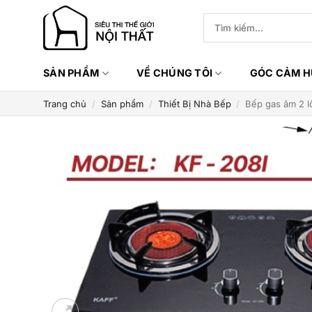
Bỏ
Tìm
qua
kiếm:
nội
dung
SẢN PHẨM
VỀ CHÚNG TÔI
GÓC CẢM 
Trang chủ
/
Sản phẩm
/
Thiết Bị Nhà Bếp
/
Bếp gas âm 2 l