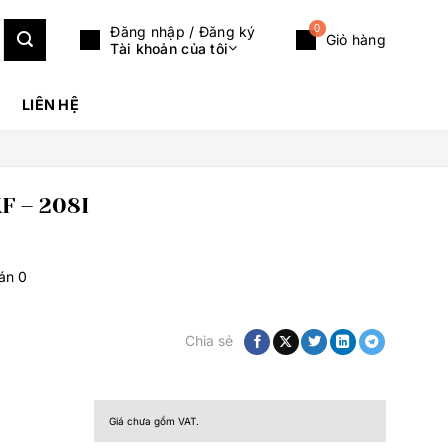
0
Đăng nhập / Đăng ký
Giỏ hàng
Tài khoản của tôi
LIÊN HỆ
F – 208I
bán
0
Chia sẻ
Giá chưa gồm VAT.