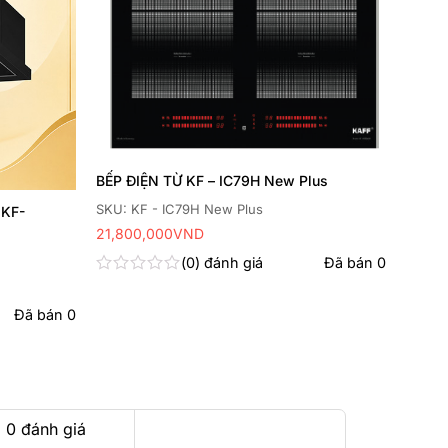
BẾP ĐIỆN TỪ KF – IC79H New Plus
SKU: KF - IC79H New Plus
 KF-
21,800,000
VND
0
đánh giá
Đã bán
0
Được
xếp
Đã bán
0
hạng
0
5
sao
 0 đánh giá