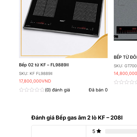
BẾP TỪ ĐÔI
Bếp 02 từ KF – FL9889II
SKU: GT700
14,800,00
SKU: KF FL9889II
17,800,000
VND
Được
 bán
0
0
đánh giá
Đã bán
0
xếp
Được
hạng
xếp
0
hạng
5
0
sao
5
Đánh giá Bếp gas âm 2 lò KF – 208I
sao
5