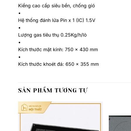
Kiềng cao cấp siêu bền, chống gió
•
Hệ thống đánh lửa Pin x 1 (IC) 1.5V
•
Lượng gas tiêu thụ 0.25Kg/h/lò
•
Kích thước mặt kính: 750 x 430 mm
•
Kích thước khoét đá: 650 x 355 mm
SẢN PHẨM TƯƠNG TỰ
Thêm
Thêm
yêu
yêu
thích
thích