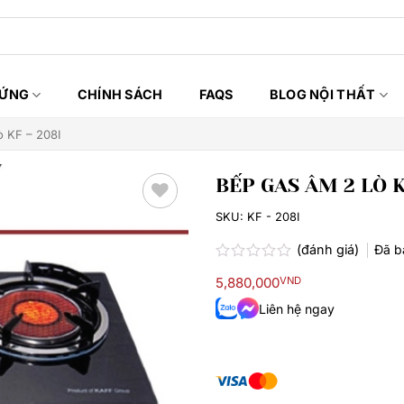
HỨNG
CHÍNH SÁCH
FAQS
BLOG NỘI THẤT
ò KF – 208I
BẾP GAS ÂM 2 LÒ K
SKU:
KF - 208I
Thêm
yêu
(đánh giá)
Đã 
thích
Được
5,880,000
VND
xếp
hạng
Liên hệ ngay
0.0
5
sao