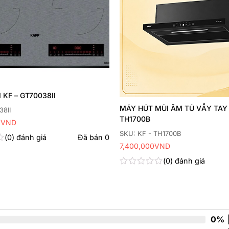
 KF – GT70038II
MÁY HÚT MÙI ÂM TỦ VẪY TAY
38II
TH1700B
0
VND
SKU: KF - TH1700B
0
đánh giá
Đã bán
0
7,400,000
VND
0
đánh giá
Được
xếp
hạng
0
5
sao
0%
|