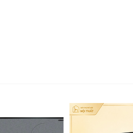
Thêm
yêu
thích