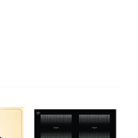
Thêm
Thêm
yêu
yêu
thích
thích