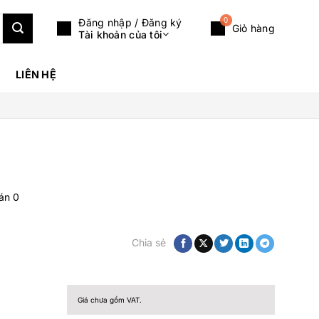
0
Đăng nhập / Đăng ký
Giỏ hàng
Tài khoản của tôi
LIÊN HỆ
bán
0
Chia sẻ
Giá chưa gồm VAT.