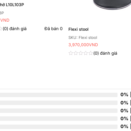
hờ L10L103P
3P
0
VND
0
đánh giá
Đã bán
0
Flexi stool
SKU: Flexi stool
3,970,000
VND
0
đánh giá
Được
xếp
hạng
0
5
sao
0%
|
0%
|
0%
|
0%
|
0%
|