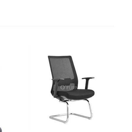
Thêm
Thêm
yêu
yêu
thích
thích