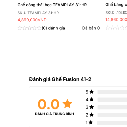
Ghế băng c
Ghế công thái học TEAMPLAY 31-HR
SKU: L10L10
SKU: TEAMPLAY 31-HR
14,860,00
4,890,000
VND
0
đánh giá
Đã bán
0
Được
Được
xếp
xếp
 bán
0
hạng
hạng
0
0
5
5
sao
sao
Đánh giá Ghế Fusion 41-2
5
0.0
4
3
ĐÁNH GIÁ TRUNG BÌNH
2
1