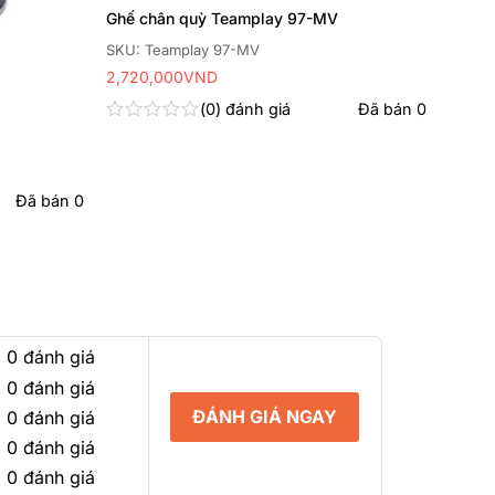
Ghế chân quỳ Teamplay 97-MV
SKU: Teamplay 97-MV
2,720,000
VND
0
đánh giá
Đã bán
0
Được
xếp
hạng
0
Đã bán
0
5
sao
 0 đánh giá
 0 đánh giá
ĐÁNH GIÁ NGAY
 0 đánh giá
 0 đánh giá
 0 đánh giá