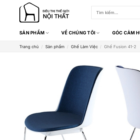
Bỏ
Tìm
qua
kiếm:
nội
dung
SẢN PHẨM
VỀ CHÚNG TÔI
GÓC CẢM 
Trang chủ
/
Sản phẩm
/
Ghế Làm Việc
/
Ghế Fusion 41-2