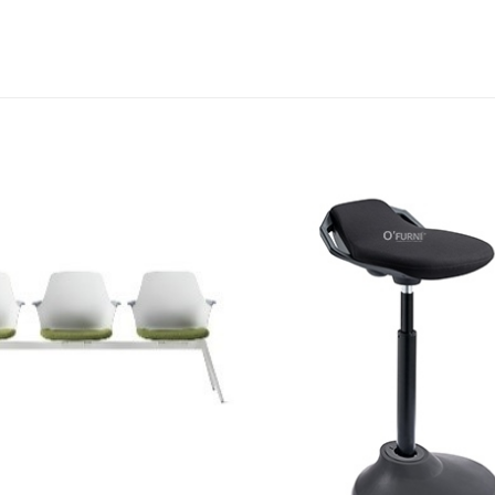
Thêm
yêu
thích