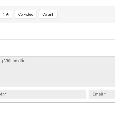
1
Có video
Có ảnh