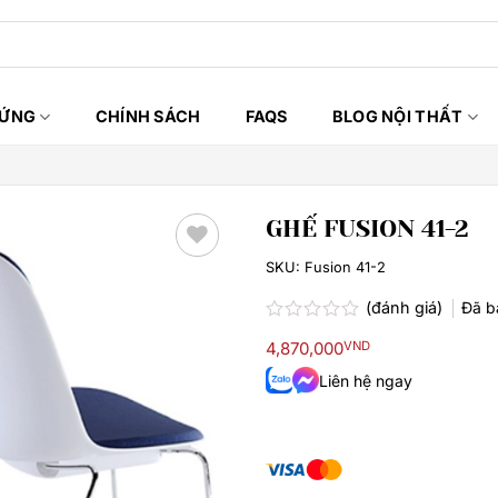
HỨNG
CHÍNH SÁCH
FAQS
BLOG NỘI THẤT
GHẾ FUSION 41-2
SKU:
Fusion 41-2
Thêm
yêu
(đánh giá)
Đã 
thích
Được
4,870,000
VND
xếp
hạng
Liên hệ ngay
0.0
5
sao