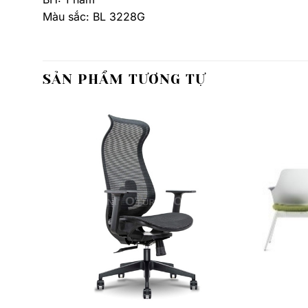
Màu sắc: BL 3228G
SẢN PHẨM TƯƠNG TỰ
Thêm
Thêm
yêu
yêu
thích
thích