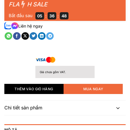
FLA
H SALE
5
sao
Bắt đầu sau
:
:
05
36
47
Liên hệ ngay
Giá chưa gồm VAT.
THÊM VÀO GIỎ HÀNG
MUA NGAY
Chi tiết sản phẩm
MÔ TẢ