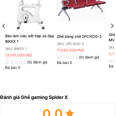
thích
thích
Ghế
Bàn làm việc kết hợp xe đạp
Ghế băng chờ 2PC1020-3
MV
BIKEX 1
SKU: 2PC1020-3
SKU
SKU: BIKEX 1
11,940,000
VND
2,7
13,510,000
VND
0
đánh giá
0
đánh giá
Đã bán
0
Được
Đã 
Đư
xếp
Đã bán
0
Được
xếp
hạng
xếp
hạn
0
hạng
0
5
0
5
sao
5
sao
sao
Đánh giá Ghế gaming Spider X
0.0