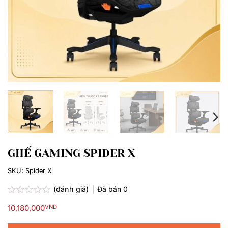
GHẾ GAMING SPIDER X
SKU:
Spider X
(đánh giá)
Đã bán
0
Được
10,180,000
VND
xếp
hạng
0.0