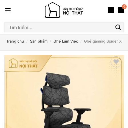
Bỏ
0
qua
nội
dung
Tìm
kiếm:
Trang chủ
/
Sản phẩm
/
Ghế Làm Việc
/
Ghế gaming Spider X
Thêm
yêu
thích