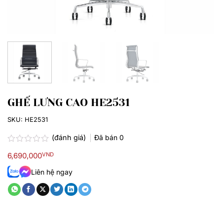
GHẾ LƯNG CAO HE2531
SKU:
HE2531
(đánh giá)
Đã bán
0
Được
6,690,000
VND
xếp
hạng
Liên hệ ngay
0.0
5
sao