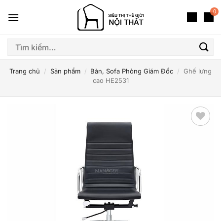
Bỏ
0
qua
nội
dung
Tìm
kiếm:
Trang chủ
/
Sản phẩm
/
Bàn, Sofa Phòng Giám Đốc
/
Ghế lưng
cao HE2531
Thêm
yêu
thích