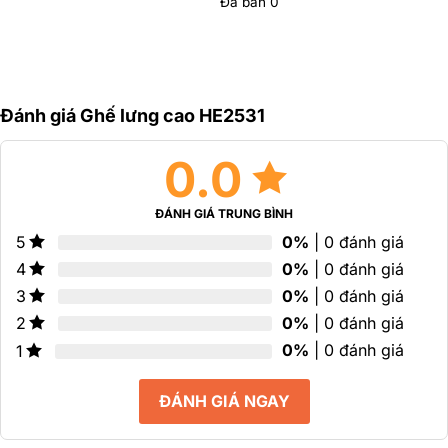
Đã bán
0
Được
hạng
hạn
xếp
0
0
hạng
5
5
0
sao
sao
5
sao
Đánh giá Ghế lưng cao HE2531
0.0
ĐÁNH GIÁ TRUNG BÌNH
0%
| 0 đánh giá
5
0%
| 0 đánh giá
4
0%
| 0 đánh giá
3
0%
| 0 đánh giá
2
0%
| 0 đánh giá
1
ĐÁNH GIÁ NGAY