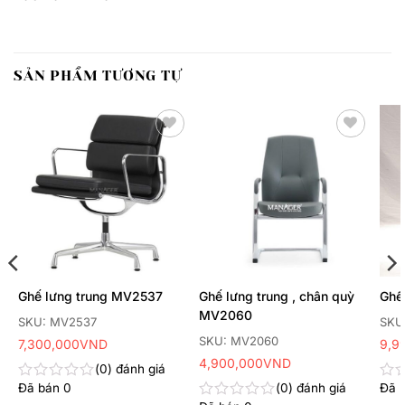
SẢN PHẨM TƯƠNG TỰ
Thêm
Thêm
yêu
yêu
thích
thích
Ghế lưng trung MV2537
Ghế lưng trung , chân quỳ
Ghế
MV2060
SKU: MV2537
SKU:
SKU: MV2060
7,300,000
VND
9,9
4,900,000
VND
0
đánh giá
Đã bán
0
0
đánh giá
Đã 
Được
Đư
xếp
xếp