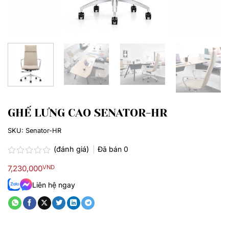
GHẾ LƯNG CAO SENATOR-HR
SKU:
Senator-HR
(đánh giá)
Đã bán
0
Được
7,230,000
VND
xếp
hạng
Liên hệ ngay
0.0
5
sao