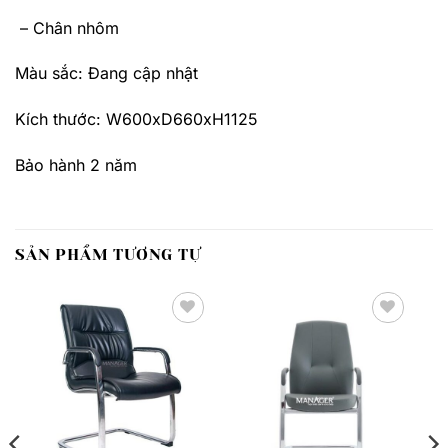
– Chân nhôm
Màu s
ắc:
Đang cập nhật
Kích thước: W600xD660xH1125
Bảo hành 2 năm
SẢN PHẨM TƯƠNG TỰ
Thêm
Thêm
yêu
yêu
thích
thích