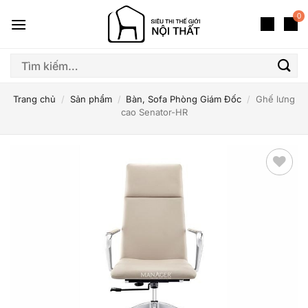
Bỏ
0
qua
nội
dung
Tìm
kiếm:
Trang chủ
/
Sản phẩm
/
Bàn, Sofa Phòng Giám Đốc
/
Ghế lưng
cao Senator-HR
Thêm
yêu
thích