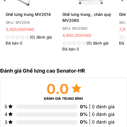
Ghế lưng trung MV2014
Ghế lưng trung , chân quỳ
Ghế
MV2060
SKU: MV2014
SKU
SKU: MV2060
3,500,000
VND
7,3
4,900,000
VND
0
đánh giá
Đã bán
0
0
đánh giá
Đã 
Được
Đư
xếp
xếp
Đã bán
0
Được
hạng
hạn
xếp
0
0
hạng
5
5
0
sao
sao
5
Đánh giá Ghế lưng cao Senator-HR
sao
0.0
ĐÁNH GIÁ TRUNG BÌNH
0%
| 0 đánh giá
5
0%
| 0 đánh giá
4
0%
| 0 đánh giá
3