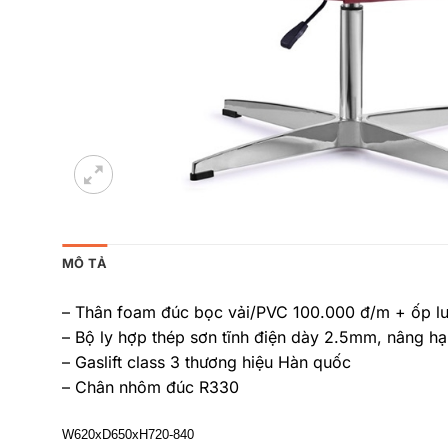
MÔ TẢ
– Thân foam đúc bọc vải/PVC 100.000 đ/m + ốp l
– Bộ ly hợp thép sơn tĩnh điện dày 2.5mm, nâng hạ
– Gaslift class 3 thương hiệu Hàn quốc
– Chân nhôm đúc R330
W620xD650xH720-840