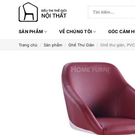
Bỏ
Tìm
qua
kiếm:
nội
dung
SẢN PHẨM
VỀ CHÚNG TÔI
GÓC CẢM 
Trang chủ
/
Sản phẩm
/
Ghế Thư Giãn
/
Ghế thư giãn, PVC/