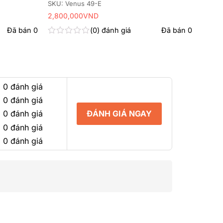
SKU: Venus 49-E
2,800,000
VND
Đã bán
0
0
đánh giá
Đã bán
0
Được
xếp
hạng
0
5
sao
 0 đánh giá
 0 đánh giá
ĐÁNH GIÁ NGAY
 0 đánh giá
 0 đánh giá
 0 đánh giá