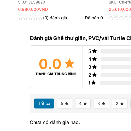
SKU: 3LC9820
SKU: Chieft
6,980,000
VND
25,610,000
 bán
0
0
đánh giá
Đã bán
0
Được
Được
xếp
xếp
hạng
hạng
Đánh giá Ghế thư giãn, PVC/vải Turtle C
0
0
5
5
sao
sao
5
0.0
4
3
ĐÁNH GIÁ TRUNG BÌNH
2
1
Tất cả
5
4
3
2
Chưa có đánh giá nào.