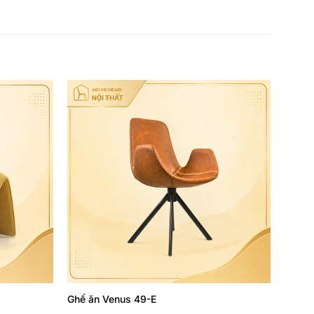
Thêm
Thêm
yêu
yêu
thích
thích
Ghế ăn Venus 49-E