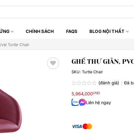
HỨNG
CHÍNH SÁCH
FAQS
BLOG NỘI THẤT
vải Turtle Chair
GHẾ THƯ GIÃN, PV
SKU:
Turtle Chair
Thêm
yêu
(đánh giá)
Đã 
thích
Được
5,964,000
VND
xếp
hạng
Liên hệ ngay
0.0
5
sao