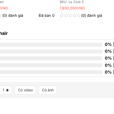
ain
SKU: Le Club 2
VND
7,800,000
VND
0
đánh giá
Đã bán
0
0
đánh giá
Được
xếp
hạng
hair
0
5
sao
0%
|
0%
|
0%
|
0%
|
0%
|
1
Có video
Có ảnh