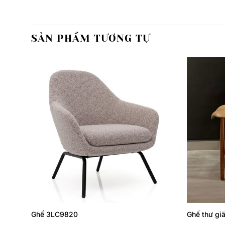
SẢN PHẨM TƯƠNG TỰ
Thêm
Thêm
yêu
yêu
thích
thích
Ghế 3LC9820
Ghế thư giã