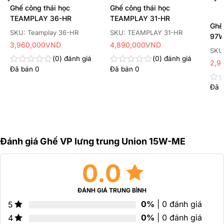
Ghế công thái học
Ghế công thái học
TEAMPLAY 36-HR
TEAMPLAY 31-HR
Ghế
SKU: Teamplay 36-HR
SKU: TEAMPLAY 31-HR
97
3,960,000
VND
4,890,000
VND
SKU
0
đánh giá
0
đánh giá
2,9
Đã bán
0
Đã bán
0
Được
Được
xếp
xếp
hạng
hạng
Đã 
Đư
0
0
xếp
5
5
hạn
sao
sao
0
5
sao
Đánh giá Ghế VP lưng trung Union 15W-ME
0.0
ĐÁNH GIÁ TRUNG BÌNH
0%
| 0 đánh giá
5
0%
| 0 đánh giá
4