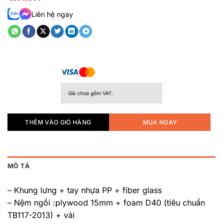
hạng
Liên hệ ngay
0.0
5
sao
Giá chưa gồm VAT.
THÊM VÀO GIỎ HÀNG
MUA NGAY
MÔ TẢ
– Khung lưng + tay nhựa PP + fiber glass
– Nệm ngồi :plywood 15mm + foam D40 (tiêu chuẩn
TB117-2013) + vải