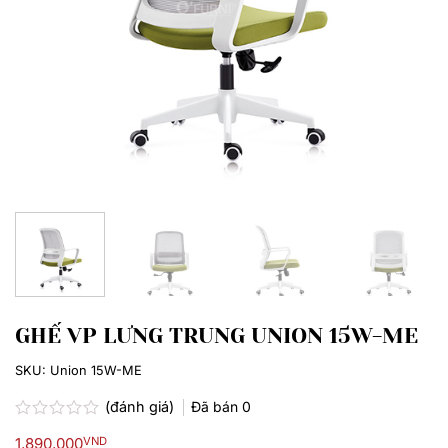
GHẾ VP LƯNG TRUNG UNION 15W-ME
SKU:
Union 15W-ME
(đánh giá)
Đã bán
0
Được
1,890,000
VND
xếp