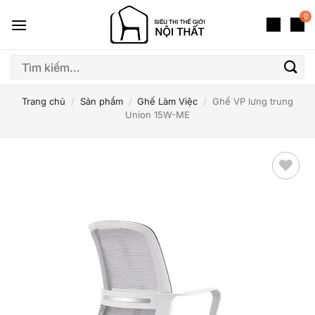
Bỏ
0
qua
nội
dung
Tìm
kiếm:
Trang chủ
/
Sản phẩm
/
Ghế Làm Việc
/
Ghế VP lưng trung
Union 15W-ME
Thêm
yêu
thích