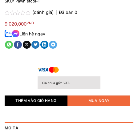
SKU:
Pawn stool-1
(đánh giá)
Đã bán
0
Được
9,020,000
VND
xếp
hạng
Liên hệ ngay
0.0
5
sao
Giá chưa gồm VAT.
THÊM VÀO GIỎ HÀNG
MUA NGAY
MÔ TẢ