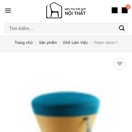
Bỏ
0
qua
nội
dung
Tìm
kiếm:
Trang chủ
/
Sản phẩm
/
Ghế Làm Việc
/
Pawn stool-1
Thêm
yêu
thích