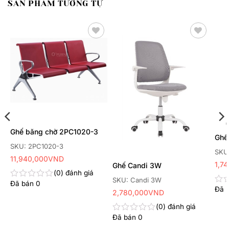
SẢN PHẨM TƯƠNG TỰ
Thêm
Thêm
yêu
yêu
thích
thích
Ghế băng chờ 2PC1020-3
Ghế
SKU: 2PC1020-3
SKU:
11,940,000
VND
1,7
Ghế Candi 3W
0
đánh giá
SKU: Candi 3W
Đã bán
0
Được
Đã 
Đư
2,780,000
VND
xếp
xếp
hạng
0
đánh giá
hạn
0
0
Đã bán
0
5
Được
5
sao
xếp