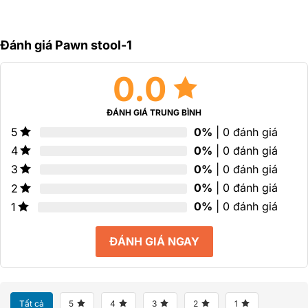
sao
hạng
0
5
sao
Đánh giá Pawn stool-1
0.0
ĐÁNH GIÁ TRUNG BÌNH
0%
| 0 đánh giá
5
0%
| 0 đánh giá
4
0%
| 0 đánh giá
3
0%
| 0 đánh giá
2
0%
| 0 đánh giá
1
ĐÁNH GIÁ NGAY
Tất cả
5
4
3
2
1