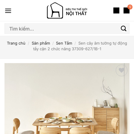
Bỏ
0
qua
nội
dung
Tìm
kiếm:
Trang chủ
/
Sản phẩm
/
Sen Tắm
/
Sen cây âm tường tự động
tẩy cặn 2 chức năng 37309-627/1B-1
Thêm
yêu
thích