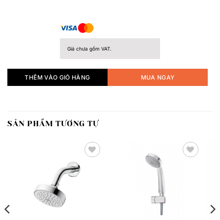
Giá chưa gồm VAT.
THÊM VÀO GIỎ HÀNG
MUA NGAY
SẢN PHẨM TƯƠNG TỰ
Thêm
Thêm
yêu
yêu
thích
thích