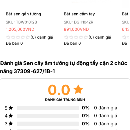
Bát sen gắn tường
Bát sen cầm tay
Bát
SKU: TBW01012B
SKU: DGH104ZR
SKU
1,205,000
VND
891,000
VND
6,1
0
đánh giá
0
đánh giá
Đã bán
0
Đã bán
0
Đã 
Được
Được
Đư
xếp
xếp
xếp
hạng
hạng
hạn
0
0
0
Đánh giá Sen cây âm tường tự động tẩy cặn 2 chức
5
5
5
sao
sao
sao
năng 37309-627/1B-1
0.0
ĐÁNH GIÁ TRUNG BÌNH
0%
| 0 đánh giá
5
0%
| 0 đánh giá
4
0%
| 0 đánh giá
3