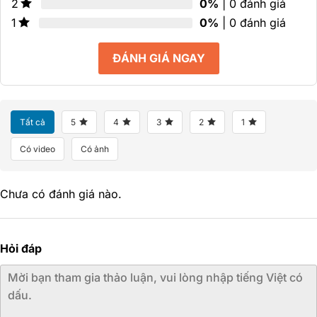
0%
| 0 đánh giá
2
0%
| 0 đánh giá
1
ĐÁNH GIÁ NGAY
Tất cả
5
4
3
2
1
Có video
Có ảnh
Chưa có đánh giá nào.
Hỏi đáp