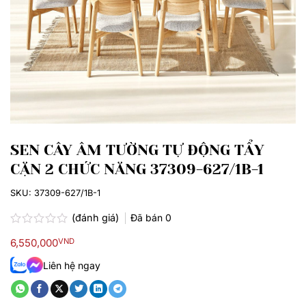
SEN CÂY ÂM TƯỜNG TỰ ĐỘNG TẨY
CẶN 2 CHỨC NĂNG 37309-627/1B-1
SKU:
37309-627/1B-1
(đánh giá)
Đã bán
0
Được
6,550,000
VND
xếp
hạng
Liên hệ ngay
0.0
5
sao