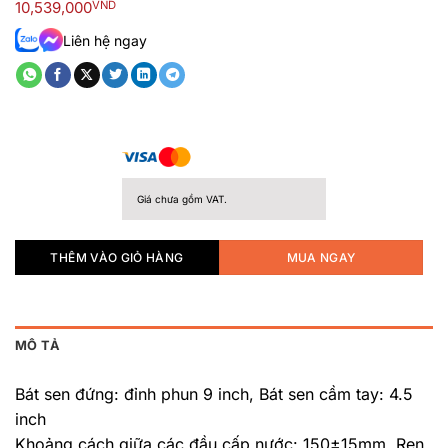
10,539,000
VND
xếp
hạng
Liên hệ ngay
0.0
5
sao
Giá chưa gồm VAT.
THÊM VÀO GIỎ HÀNG
MUA NGAY
MÔ TẢ
Bát sen đứng: đỉnh phun 9 inch, Bát sen cầm tay: 4.5
inch
Khoảng cách giữa các đầu cấp nước: 150±15mm, Ren