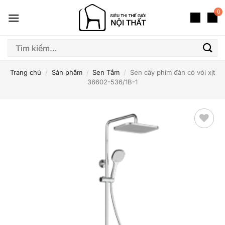
Bỏ
0
qua
nội
dung
Tìm
kiếm:
Trang chủ
/
Sản phẩm
/
Sen Tắm
/
Sen cây phím đàn có vòi xịt
36602-536/1B-1
Thêm
yêu
thích