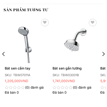
SẢN PHẨM TƯƠNG TỰ
Thêm
Thêm
yêu
yêu
thích
thích
Bát sen cầm tay
Bát sen gắn tường
Bát 
SKU: TBW07011A
SKU: TBW03001B
SKU
1,205,000
VND
1,741,000
VND
5,9
0
đánh giá
0
đánh giá
Đã bán
0
Đã bán
0
Đã 
Được
Được
Đư
xếp
xếp
xếp
hạng
hạng
hạn
0
0
0