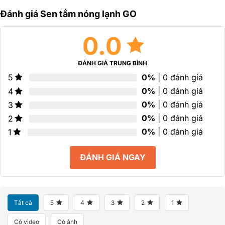
5
5
5
sao
sao
sao
Đánh giá Sen tắm nóng lạnh GO
0.0
ĐÁNH GIÁ TRUNG BÌNH
0%
| 0 đánh giá
5
0%
| 0 đánh giá
4
0%
| 0 đánh giá
3
0%
| 0 đánh giá
2
0%
| 0 đánh giá
1
ĐÁNH GIÁ NGAY
Tất cả
5
4
3
2
1
Có video
Có ảnh