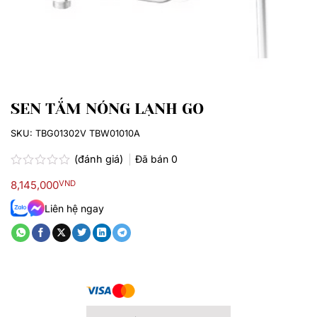
SEN TẮM NÓNG LẠNH GO
SKU:
TBG01302V TBW01010A
(đánh giá)
Đã bán
0
Được
8,145,000
VND
xếp
hạng
Liên hệ ngay
0.0
5
sao