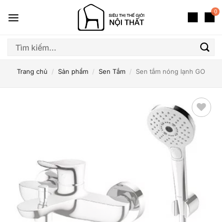
Bỏ
0
qua
nội
dung
Tìm
kiếm:
Trang chủ
/
Sản phẩm
/
Sen Tắm
/
Sen tắm nóng lạnh GO
Thêm
yêu
thích