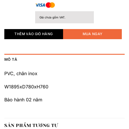
Giá chưa gồm VAT.
THÊM VÀO GIỎ HÀNG
MUA NGAY
MÔ TẢ
PVC, chân inox
W1895xD780xH760
Bảo hành 02 năm
SẢN PHẨM TƯƠNG TỰ