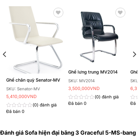
Thêm
Thêm
yêu
yêu
thích
thích
Ghế lưng trung MV2014
Ghế
Ghế chân quỳ Senator-MV
SKU: MV2014
SKU
3,500,000
VND
6,3
SKU: Senator-MV
5,410,000
VND
0
đánh giá
Đã bán
0
Đã 
Được
Đư
0
đánh giá
xếp
xếp
Đã bán
0
Được
hạng
hạn
xếp
0
0
hạng
5
5
0
sao
sao
Đánh giá Sofa hiện đại băng 3 Graceful 5-MS-bang
5
sao