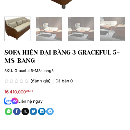
SOFA HIỆN ĐẠI BĂNG 3 GRACEFUL 5-
MS-BANG
SKU:
Graceful 5-MS-bang3
(đánh giá)
Đã bán
0
Được
16,410,000
VND
xếp
hạng
Liên hệ ngay
0.0
5
sao