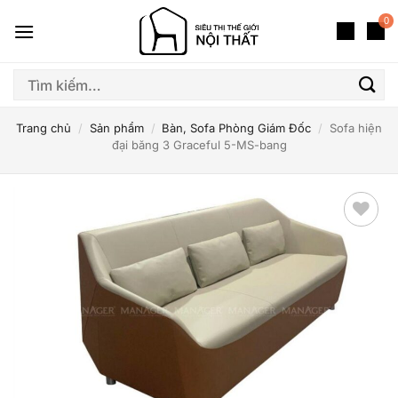
Bỏ
0
qua
nội
dung
Tìm
kiếm:
Trang chủ
/
Sản phẩm
/
Bàn, Sofa Phòng Giám Đốc
/
Sofa hiện
đại băng 3 Graceful 5-MS-bang
Thêm
yêu
thích