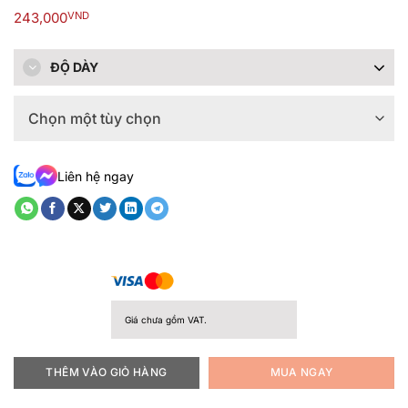
Được
243,000
VND
xếp
hạng
0.0
5
ĐỘ DÀY
sao
Liên hệ ngay
Giá chưa gồm VAT.
THÊM VÀO GIỎ HÀNG
MUA NGAY