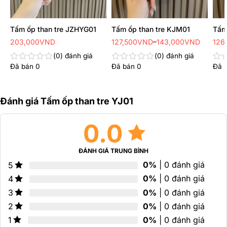
Tấm ốp than tre JZHYG01
Tấm ốp than tre KJM01
Tấm
Khoảng
Kho
203,000
VND
127,500
VND
–
143,000
VND
126
giá:
giá:
từ
từ
0
đánh giá
0
đánh giá
127,500VND
126
Đã bán
0
Đã bán
0
Đã 
đến
đến
Được
Được
Đư
143,000VND
143
xếp
xếp
xếp
hạng
hạng
hạn
0
0
0
Đánh giá Tấm ốp than tre YJ01
5
5
5
sao
sao
sao
0.0
ĐÁNH GIÁ TRUNG BÌNH
0%
| 0 đánh giá
5
0%
| 0 đánh giá
4
0%
| 0 đánh giá
3
0%
| 0 đánh giá
2
0%
| 0 đánh giá
1