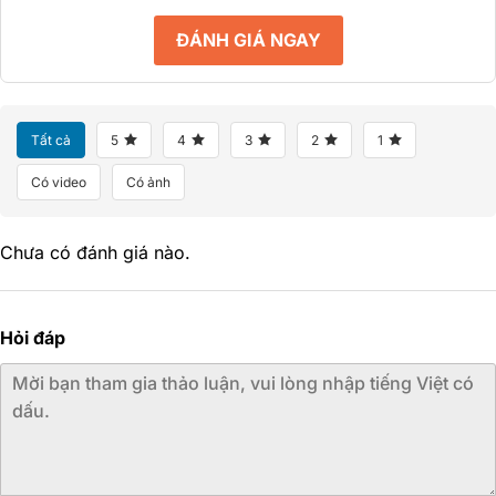
ĐÁNH GIÁ NGAY
Tất cả
5
4
3
2
1
Có video
Có ảnh
Chưa có đánh giá nào.
Hỏi đáp