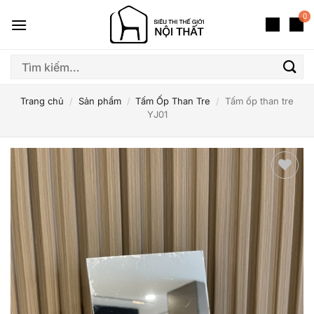
Bỏ
0
qua
nội
dung
Tìm
kiếm:
Trang chủ
/
Sản phẩm
/
Tấm Ốp Than Tre
/
Tấm ốp than tre
YJ01
Thêm
yêu
thích