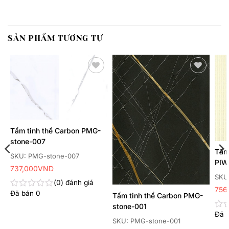
SẢN PHẨM TƯƠNG TỰ
Thêm
Thêm
yêu
yêu
thích
thích
Tấm tinh thể Carbon PMG-
stone-007
Tấm
SKU: PMG-stone-007
PIW
737,000
VND
SKU
0
đánh giá
756
Đã bán
0
Được
Tấm tinh thể Carbon PMG-
xếp
stone-001
hạng
Đã 
Đư
0
SKU: PMG-stone-001
xếp
5