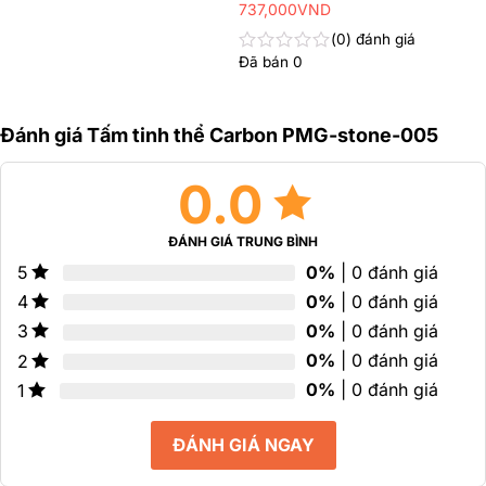
hạn
737,000
VND
sao
0
0
đánh giá
5
sao
Đã bán
0
Được
xếp
hạng
0
Đánh giá Tấm tinh thể Carbon PMG-stone-005
5
sao
0.0
ĐÁNH GIÁ TRUNG BÌNH
0%
| 0 đánh giá
5
0%
| 0 đánh giá
4
0%
| 0 đánh giá
3
0%
| 0 đánh giá
2
0%
| 0 đánh giá
1
ĐÁNH GIÁ NGAY