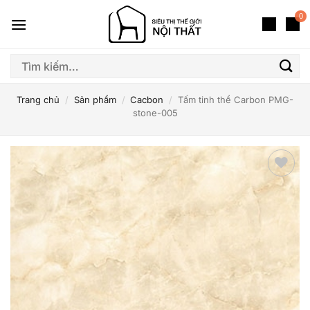
Bỏ
0
qua
nội
dung
Tìm
kiếm:
Trang chủ
/
Sản phẩm
/
Cacbon
/
Tấm tinh thể Carbon PMG-
stone-005
Thêm
yêu
thích