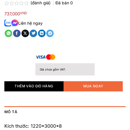
(đánh giá)
Đã bán
0
Được
737,000
VND
xếp
hạng
Liên hệ ngay
0.0
5
sao
Giá chưa gồm VAT.
THÊM VÀO GIỎ HÀNG
MUA NGAY
MÔ TẢ
Kích thước: 1220*3000*8