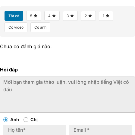
Tất cả
5
4
3
2
1
Có video
Có ảnh
Chưa có đánh giá nào.
Hỏi đáp
Anh
Chị