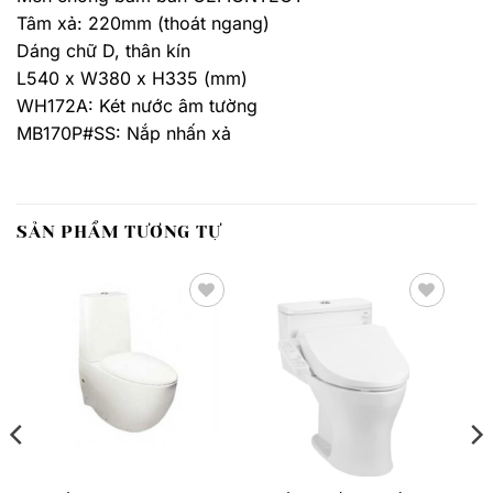
Tâm xả: 220mm (thoát ngang)
Dáng chữ D, thân kín
L540 x W380 x H335 (mm)
WH172A: Két nước âm tường
MB170P#SS: Nắp nhấn xả
SẢN PHẨM TƯƠNG TỰ
Thêm
Thêm
yêu
yêu
thích
thích