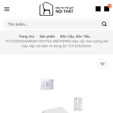
Bỏ
0
qua
nội
dung
Tìm
kiếm:
Trang chủ
/
Sản phẩm
/
Bồn Cầu, Bồn Tiểu
/
TCF33320GAA#NW1 WH172A MB170P#SS Bàn cầu treo tường kết
hợp nắp rửa điện tử dòng S2 TCF33320GAA
Thêm
yêu
thích