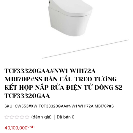
TCF33320GAA#NW1 WH172A
MB170P#SS BÀN CẦU TREO TƯỜNG
KẾT HỢP NẮP RỬA ĐIỆN TỬ DÒNG S2
TCF33320GAA
SKU:
CW553#XW TCF33320GAA#NW1 WH172A MB170P#S
(đánh giá)
Đã bán
0
Được
40,109,000
VND
xếp