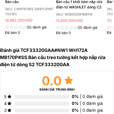
Bàn cầu
Bàn cầu 1 khối kèm nắp rửa
Bàn
điện tử WASHLET dòng C2
SKU: CW811PJWS SW811JPWF
SKU
TX215C
THX
SKU: MS855DW18#XW
19,982,000
VND
20,
15,800,000
VND
0
đánh giá
0
đánh giá
Đã bán
0
Đã 
Đã bán
0
Được
Đư
Được
xếp
xếp
xếp
hạng
hạn
hạng
0
0
0
Đánh giá TCF33320GAA#NW1 WH172A
5
5
5
sao
sao
sao
MB170P#SS Bàn cầu treo tường kết hợp nắp rửa
điện tử dòng S2 TCF33320GAA
0.0
ĐÁNH GIÁ TRUNG BÌNH
0%
| 0 đánh giá
5
0%
| 0 đánh giá
4
0%
| 0 đánh giá
3