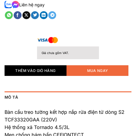
hạng
Liên hệ ngay
0.0
5
sao
Giá chưa gồm VAT.
THÊM VÀO GIỎ HÀNG
MUA NGAY
MÔ TẢ
Bàn cầu treo tường kết hợp nắp rửa điện tử dòng S2
TCF33320GAA (220V)
Hệ thống xả Tornado 4.5/3L
Men chống bám bẩn CEFIONTECT