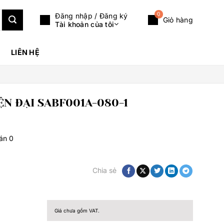
0
Đăng nhập / Đăng ký
Giỏ hàng
Tài khoản của tôi
LIÊN HỆ
N ĐẠI SABF001A-080-1
bán
0
Chia sẻ
Giá chưa gồm VAT.