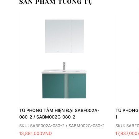
SẢN PHẨM TƯƠNG TỰ
Thêm
Thêm
yêu
yêu
thích
thích
TỦ PHÒNG TẮM HIỆN ĐẠI SABF002A-
TỦ PHÒNG 
080-2 / SABM002G-080-2
1
SKU: SABF002A-080-2 / SABM002G-080-2
SKU: SABF0
13,881,000
VND
17,937,000
 bán
0