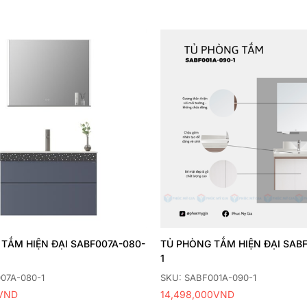
Thêm
yêu
thích
TẮM HIỆN ĐẠI SABF007A-080-
TỦ PHÒNG TẮM HIỆN ĐẠI SABF
1
07A-080-1
SKU: SABF001A-090-1
VND
14,498,000
VND