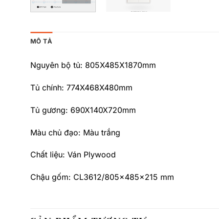
MÔ TẢ
Nguyên bộ tủ: 805X485X1870mm
Tủ chính: 774X468X480mm
Tủ gương: 690X140X720mm
Màu chủ đạo: Màu trắng
Chất liệu: Ván Plywood
Chậu gốm: CL3612/805x485x215 mm