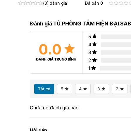
0
đánh giá
Đã bán
0
Được
Được
xếp
xếp
hạng
hạng
Đánh giá TỦ PHÒNG TẮM HIỆN ĐẠI SA
0
0
5
5
sao
sao
5
0.0
4
3
ĐÁNH GIÁ TRUNG BÌNH
2
1
Tất cả
5
4
3
2
Chưa có đánh giá nào.
Hỏi đáp