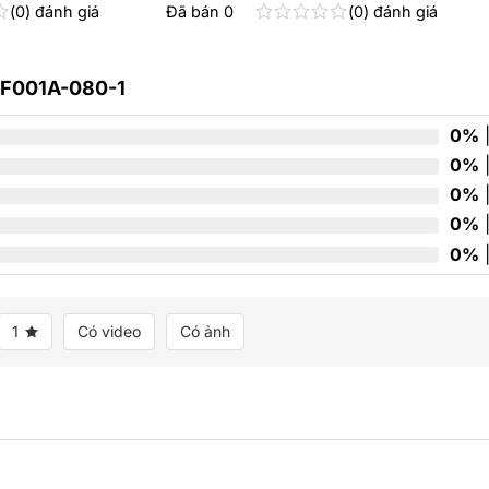
0
đánh giá
Đã bán
0
0
đánh giá
Được
xếp
hạng
BF001A-080-1
0
5
sao
0%
|
0%
|
0%
|
0%
|
0%
|
1
Có video
Có ảnh