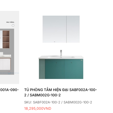
Thêm
Thêm
yêu
yêu
thích
thích
001A-090-
TỦ PHÒNG TẮM HIỆN ĐẠI SABF002A-100-
2 / SABM002G-100-2
SKU: SABF002A-100-2 / SABM002G-100-2
18,295,000
VND