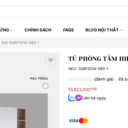
HỨNG
CHÍNH SÁCH
FAQS
BLOG NỘI THẤT
ĐẠI SABF001A-080-1
TỦ PHÒNG TẮM HIỆ
SKU:
SABF001A-080-1
Thêm
yêu
(đánh giá)
Đã 
thích
Được
13,823,000
VND
xếp
hạng
Liên hệ ngay
0.0
5
sao