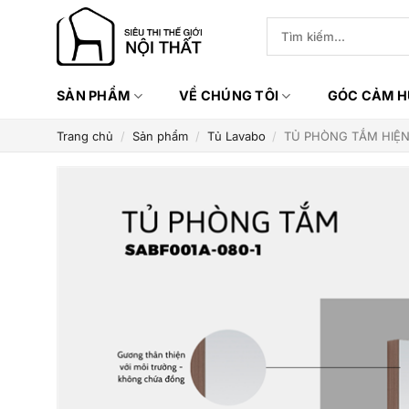
Bỏ
Tìm
qua
kiếm:
nội
dung
SẢN PHẨM
VỀ CHÚNG TÔI
GÓC CẢM 
Trang chủ
/
Sản phẩm
/
Tủ Lavabo
/
TỦ PHÒNG TẮM HIỆN 