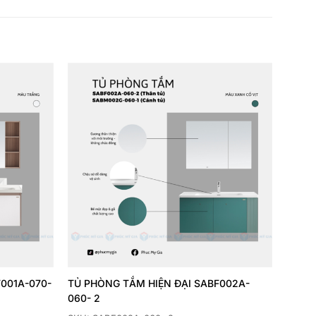
Thêm
Thêm
yêu
yêu
thích
thích
001A-070-
TỦ PHÒNG TẮM HIỆN ĐẠI SABF002A-
060- 2