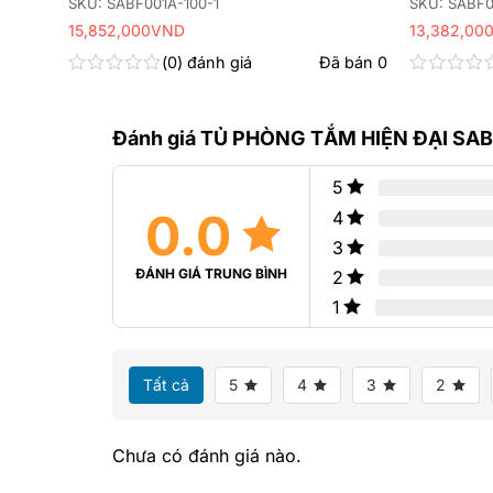
SKU: SABF001A-100-1
SKU: SABF0
15,852,000
VND
13,382,00
 bán
0
0
đánh giá
Đã bán
0
Được
Được
xếp
xếp
hạng
hạng
Đánh giá TỦ PHÒNG TẮM HIỆN ĐẠI SAB
0
0
5
5
sao
sao
5
0.0
4
3
ĐÁNH GIÁ TRUNG BÌNH
2
1
Tất cả
5
4
3
2
Chưa có đánh giá nào.