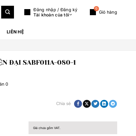
0
Đăng nhập / Đăng ký
Giỏ hàng
Tài khoản của tôi
LIÊN HỆ
N ĐẠI SABF011A-080-1
bán
0
Chia sẻ
Giá chưa gồm VAT.