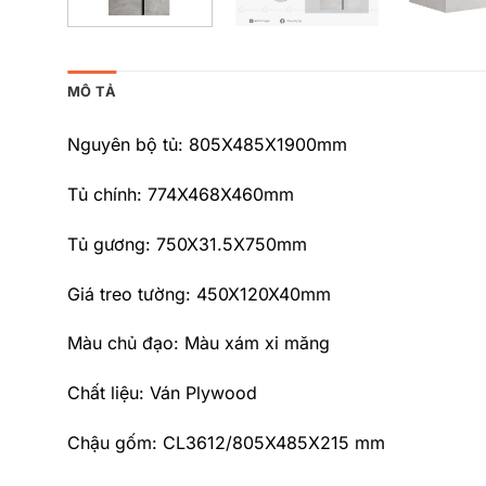
MÔ TẢ
Nguyên bộ tủ: 805X485X1900mm
Tủ chính: 774X468X460mm
Tủ gương: 750X31.5X750mm
Giá treo tường: 450X120X40mm
Màu chủ đạo: Màu xám xi măng
Chất liệu: Ván Plywood
Chậu gốm: CL3612/805X485X215 mm