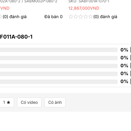
02A-080-2 / SABM002P-080-2
SKU: SABF001A-070-1
0
VND
12,867,000
VND
0
đánh giá
Đã bán
0
0
đánh giá
Được
xếp
hạng
F011A-080-1
0
5
sao
0%
|
0%
|
0%
|
0%
|
0%
|
1
Có video
Có ảnh