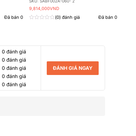
SKU: SABF002A-060- 2
9,814,000
VND
Đã bán
0
0
đánh giá
Đã bán
0
Được
xếp
hạng
0
5
sao
 0 đánh giá
 0 đánh giá
ĐÁNH GIÁ NGAY
 0 đánh giá
 0 đánh giá
 0 đánh giá