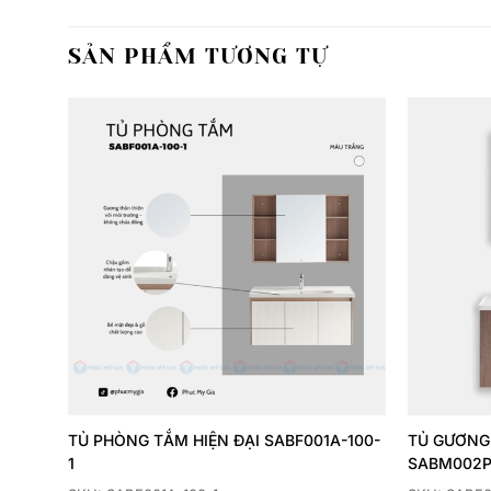
SẢN PHẨM TƯƠNG TỰ
Thêm
Thêm
yêu
yêu
thích
thích
100-1
TỦ PHÒNG TẮM HIỆN ĐẠI SABF001A-100-
TỦ GƯƠNG 
1
SABM002P