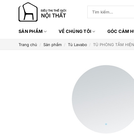
Bỏ
Tìm
qua
kiếm:
nội
dung
SẢN PHẨM
VỀ CHÚNG TÔI
GÓC CẢM 
Trang chủ
/
Sản phẩm
/
Tủ Lavabo
/
TỦ PHÒNG TẮM HIỆN 