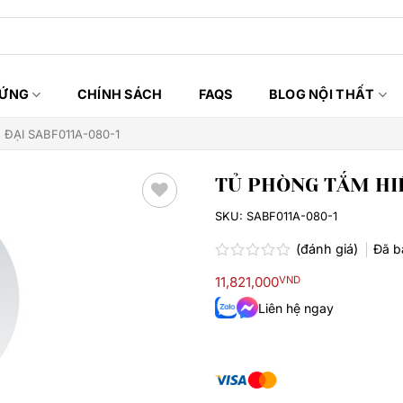
HỨNG
CHÍNH SÁCH
FAQS
BLOG NỘI THẤT
ĐẠI SABF011A-080-1
TỦ PHÒNG TẮM HIỆ
SKU:
SABF011A-080-1
Thêm
yêu
(đánh giá)
Đã 
thích
Được
11,821,000
VND
xếp
hạng
Liên hệ ngay
0.0
5
sao