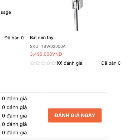
ssage
Bát sen tay
Đã bán
0
SKU: TBW02006A
3,499,000
VND
0
đánh giá
Đã bán
0
Được
xếp
hạng
0
5
sao
 0 đánh giá
 0 đánh giá
ĐÁNH GIÁ NGAY
 0 đánh giá
 0 đánh giá
 0 đánh giá