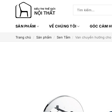
Bỏ
Tìm
qua
kiếm:
nội
dung
SẢN PHẨM
VỀ CHÚNG TÔI
GÓC CẢM 
Trang chủ
/
Sản phẩm
/
Sen Tắm
/
Van chuyển hướng cho 