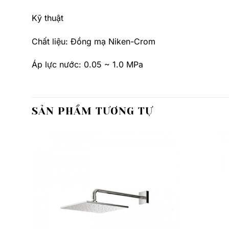
Kỹ thuật
Chất liệu: Đồng mạ Niken-Crom
Áp lực nước: 0.05 ~ 1.0 MPa
SẢN PHẨM TƯƠNG TỰ
Thêm
Thêm
yêu
yêu
thích
thích