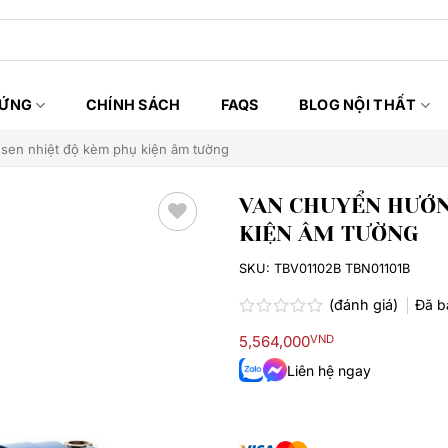
HỨNG
CHÍNH SÁCH
FAQS
BLOG NỘI THẤT
sen nhiệt độ kèm phụ kiện âm tường
VAN CHUYỂN HƯỚN
KIỆN ÂM TƯỜNG
Thêm
yêu
SKU:
TBV01102B TBN01101B
thích
(đánh giá)
Đã 
Được
5,564,000
VND
xếp
hạng
Liên hệ ngay
0.0
5
sao