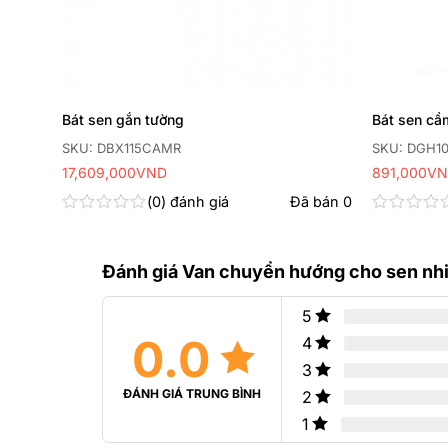
Bát sen gắn tường
Bát sen cầ
SKU: DBX115CAMR
SKU: DGH1
17,609,000
VND
891,000
VN
 bán
0
0
đánh giá
Đã bán
0
Được
Được
xếp
xếp
hạng
hạng
Đánh giá Van chuyển hướng cho sen nhi
0
0
5
5
sao
sao
5
0.0
4
3
ĐÁNH GIÁ TRUNG BÌNH
2
1