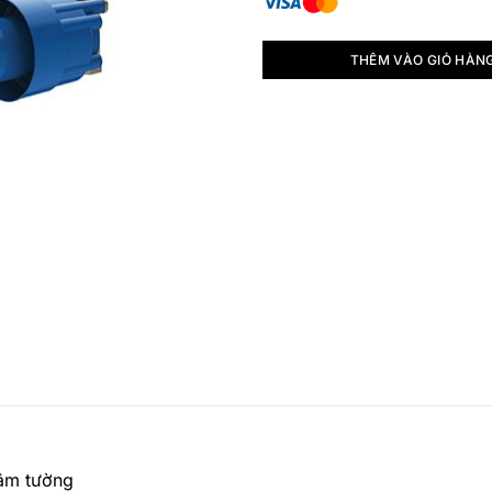
THÊM VÀO GIỎ HÀN
 âm tường