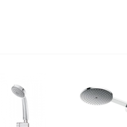
Thêm
yêu
thích