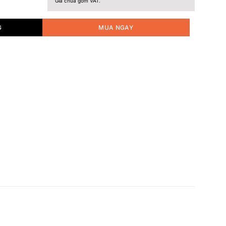
Giá chưa gồm VAT.
G
MUA NGAY