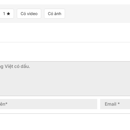
1
Có video
Có ảnh