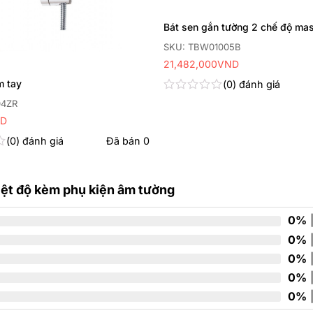
Bát sen gắn tường 2 chế độ ma
SKU: TBW01005B
21,482,000
VND
m tay
0
đánh giá
Được
04ZR
xếp
D
hạng
0
0
đánh giá
Đã bán
0
5
sao
ệt độ kèm phụ kiện âm tường
0%
|
0%
|
0%
|
0%
|
0%
|