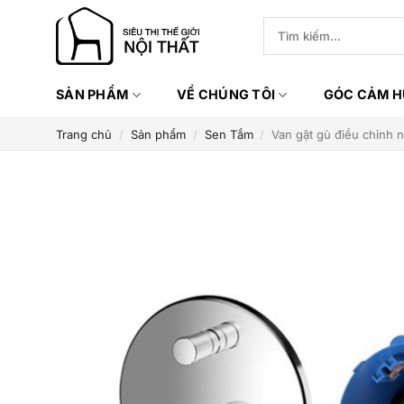
Bỏ
Tìm
qua
kiếm:
nội
dung
SẢN PHẨM
VỀ CHÚNG TÔI
GÓC CẢM 
Trang chủ
/
Sản phẩm
/
Sen Tắm
/
Van gật gù điều chỉnh 