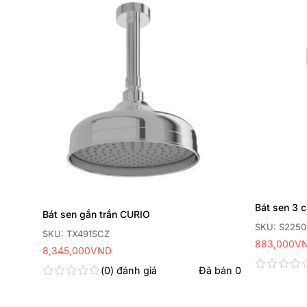
Thêm
Thêm
yêu
yêu
thích
thích
Bát sen 3 
Bát sen gắn trần CURIO
SKU: S2250
SKU: TX491SCZ
883,000
V
8,345,000
VND
 bán
0
0
đánh giá
Đã bán
0
Được
Được
xếp
xếp
hạng