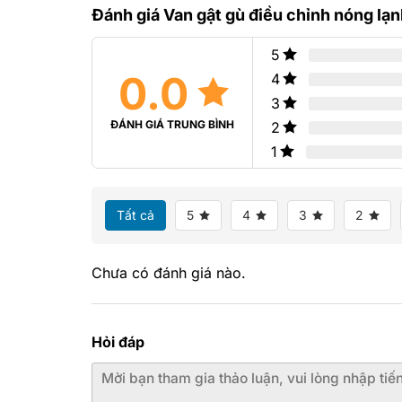
hạng
0
Đánh giá Van gật gù điều chỉnh nóng lạ
0
5
5
sao
sao
5
0.0
4
3
ĐÁNH GIÁ TRUNG BÌNH
2
1
Tất cả
5
4
3
2
Chưa có đánh giá nào.
Hỏi đáp