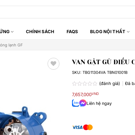
HỨNG
CHÍNH SÁCH
FAQS
BLOG NỘI THẤT
nóng lạnh GF
VAN GẬT GÙ ĐIỀU 
SKU:
TBG11304VA TBN01001B
Thêm
yêu
(đánh giá)
Đã 
thích
Được
7,657,000
VND
xếp
hạng
Liên hệ ngay
0.0
5
sao