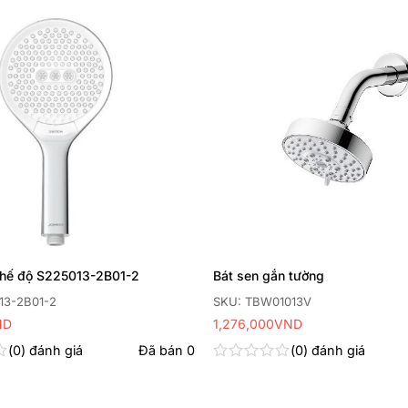
Thêm
yêu
thích
chế độ S225013-2B01-2
Bát sen gắn tường
13-2B01-2
SKU: TBW01013V
ND
1,276,000
VND
0
đánh giá
Đã bán
0
0
đánh giá
Được
xếp
hạng