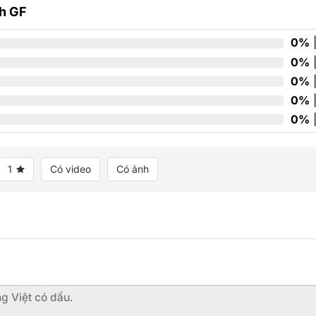
0
nh GF
5
sao
0%
|
0%
|
0%
|
0%
|
0%
|
1
Có video
Có ảnh