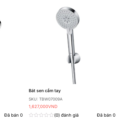
Thêm
Thêm
yêu
yêu
thích
thích
Bát sen cầm tay
SKU: TBW07009A
1,627,000
VND
Đã bán
0
0
đánh giá
Đã bán
0
Được
xếp
hạng