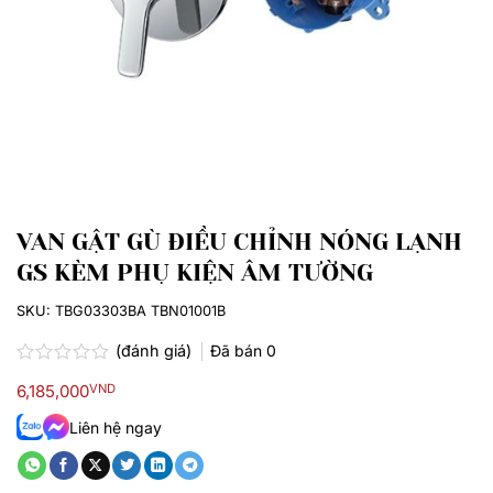
VAN GẬT GÙ ĐIỀU CHỈNH NÓNG LẠNH
GS KÈM PHỤ KIỆN ÂM TƯỜNG
SKU:
TBG03303BA TBN01001B
(đánh giá)
Đã bán
0
Được
6,185,000
VND
xếp
hạng
Liên hệ ngay
0.0
5
sao