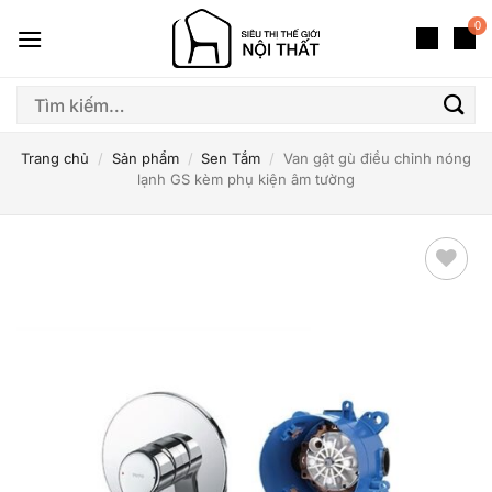
Bỏ
0
qua
nội
dung
Tìm
kiếm:
Trang chủ
/
Sản phẩm
/
Sen Tắm
/
Van gật gù điều chỉnh nóng
lạnh GS kèm phụ kiện âm tường
Thêm
yêu
thích