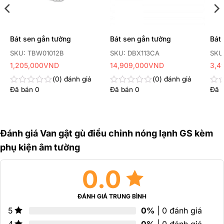
ộ
Bát sen gắn tường
Bát sen gắn tường
Bát 
SKU: TBW01012B
SKU: DBX113CA
SKU
1,205,000
VND
14,909,000
VND
3,4
0
đánh giá
0
đánh giá
Đã bán
0
Đã bán
0
Đã 
Được
Được
Đư
xếp
xếp
xếp
hạng
hạng
hạn
0
0
0
5
5
5
sao
sao
sao
Đánh giá Van gật gù điều chỉnh nóng lạnh GS kèm
phụ kiện âm tường
0.0
ĐÁNH GIÁ TRUNG BÌNH
0%
| 0 đánh giá
5
0%
| 0 đánh giá