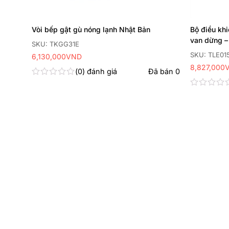
ng
Vòi bếp gật gù nóng lạnh Nhật Bản
Bộ điều kh
van dừng –
SKU: TKGG31E
SKU: TLE01
6,130,000
VND
8,827,000
 bán
0
0
đánh giá
Đã bán
0
Được
xếp
Được
hạng
xếp
0
hạng
5
0
sao
5
sao