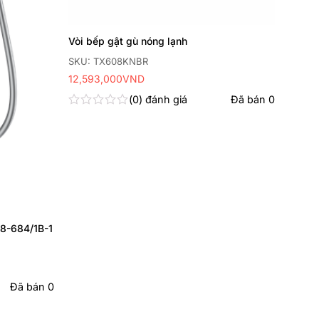
Vòi bếp gật gù nóng lạnh
SKU: TX608KNBR
12,593,000
VND
0
đánh giá
Đã bán
0
Được
xếp
hạng
0
5
sao
8-684/1B-1
Đã bán
0