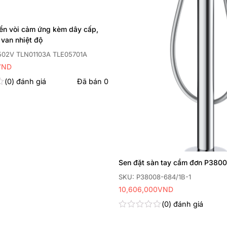
iển vòi cảm ứng kèm dây cấp,
 van nhiệt độ
502V TLN01103A TLE05701A
VND
0
đánh giá
Đã bán
0
Sen đặt sàn tay cầm đơn P3800
SKU: P38008-684/1B-1
10,606,000
VND
0
đánh giá
Được
xếp