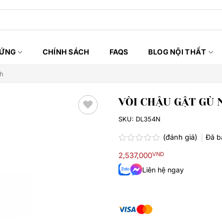
HỨNG
CHÍNH SÁCH
FAQS
BLOG NỘI THẤT
nh
VÒI CHẬU GẬT GÙ
SKU:
DL354N
Thêm
yêu
(đánh giá)
Đã 
thích
Được
2,537,000
VND
xếp
hạng
Liên hệ ngay
0.0
5
sao