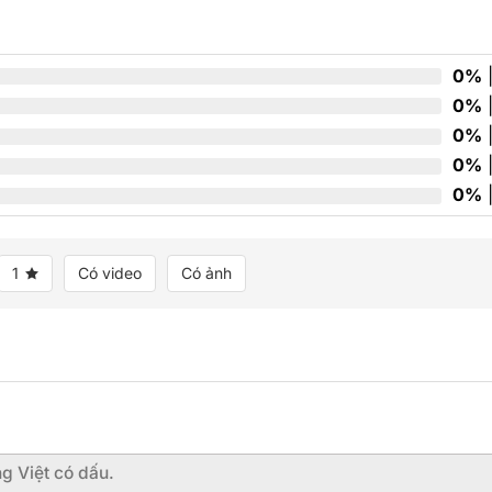
hạng
0
5
sao
0%
|
0%
|
0%
|
0%
|
0%
|
1
Có video
Có ảnh