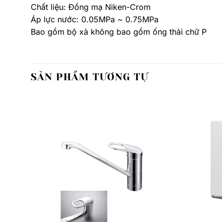
Chất liệu: Đồng mạ Niken-Crom
Áp lực nước: 0.05MPa ~ 0.75MPa
Bao gồm bộ xả không bao gồm ống thải chữ P
SẢN PHẨM TƯƠNG TỰ
Thêm
Thêm
yêu
yêu
thích
thích