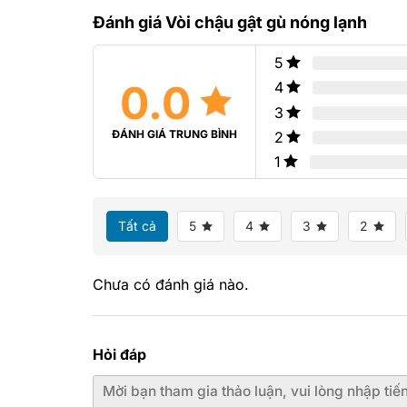
Đánh giá Vòi chậu gật gù nóng lạnh
5
0.0
4
3
ĐÁNH GIÁ TRUNG BÌNH
2
1
Tất cả
5
4
3
2
Chưa có đánh giá nào.
Hỏi đáp