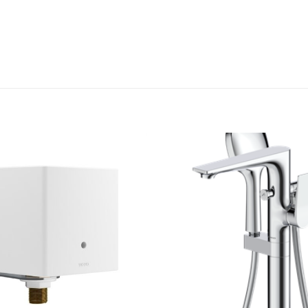
Thêm
yêu
thích