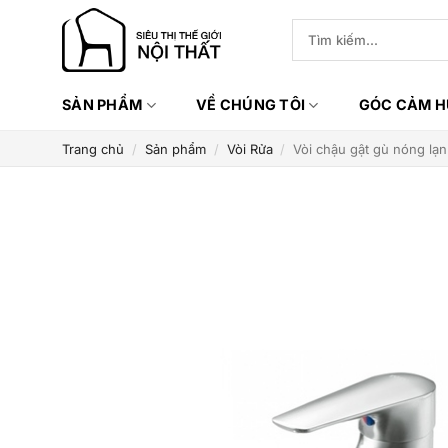
Bỏ
Tìm
qua
kiếm:
nội
dung
SẢN PHẨM
VỀ CHÚNG TÔI
GÓC CẢM 
Trang chủ
/
Sản phẩm
/
Vòi Rửa
/
Vòi chậu gật gù nóng lạ