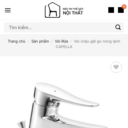
Bỏ
0
qua
nội
dung
Tìm
kiếm:
Trang chủ
/
Sản phẩm
/
Vòi Rửa
/
Vòi chậu gật gù nóng lạnh
CAPELLA
Thêm
yêu
thích