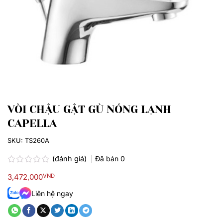
VÒI CHẬU GẬT GÙ NÓNG LẠNH
CAPELLA
SKU:
TS260A
(đánh giá)
Đã bán
0
Được
3,472,000
VND
xếp
hạng
Liên hệ ngay
0.0
5
sao