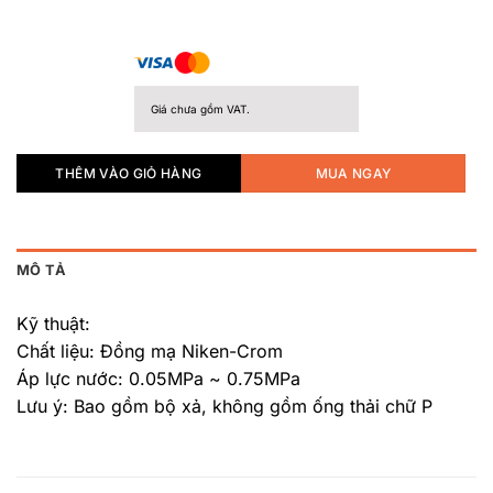
Giá chưa gồm VAT.
THÊM VÀO GIỎ HÀNG
MUA NGAY
MÔ TẢ
Kỹ thuật:
Chất liệu: Đồng mạ Niken-Crom
Áp lực nước: 0.05MPa ~ 0.75MPa
Lưu ý: Bao gồm bộ xả, không gồm ống thải chữ P