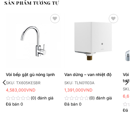
SẢN PHẨM TƯƠNG TỰ
Thêm
Thêm
yêu
yêu
thích
thích
Vòi bếp gật gù nóng lạnh
Van dừng – van nhiệt độ
Vòi 
tườ
SKU: TX605KESBR
SKU: TLN01103A
SKU
4,583,000
VND
1,391,000
VND
6,6
0
đánh giá
0
đánh giá
Đã bán
0
Đã bán
0
Được
Được
xếp
xếp
Đã 
Đư
hạng
hạng
xếp
0
0
hạn
5
5
0
sao
sao
5