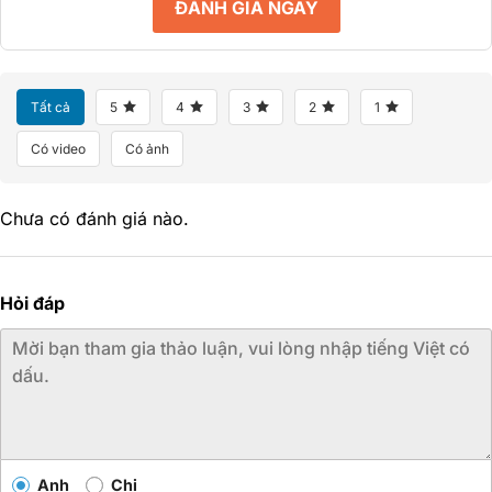
ĐÁNH GIÁ NGAY
Tất cả
5
4
3
2
1
Có video
Có ảnh
Chưa có đánh giá nào.
Hỏi đáp
Anh
Chị