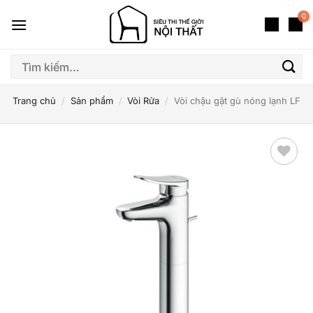
Bỏ
0
qua
nội
dung
Tìm
kiếm:
Trang chủ
/
Sản phẩm
/
Vòi Rửa
/
Vòi chậu gật gù nóng lạnh LF
Thêm
yêu
thích