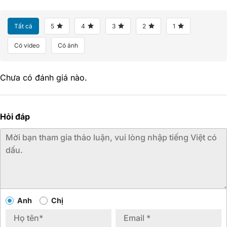
Tất cả
5
4
3
2
1
Có video
Có ảnh
Chưa có đánh giá nào.
Hỏi đáp
Anh
Chị