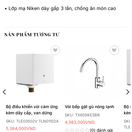
• Lớp mạ Niken dày gấp 3 lần, chống ăn mòn cao
SẢN PHẨM TƯƠNG TỰ
Thêm
Thêm
yêu
yêu
thích
thích
Bộ điều khiển vòi cảm ứng
Vòi bếp gật gù nóng lạnh
Bộ 
kèm dây cấp, van dừng
kèm
SKU: TX605KESBR
van 
A
SKU: TLE03502V TLN01102A
SKU
4,583,000
VND
TLE
5,364,000
VND
0
đánh giá