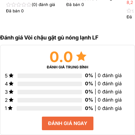
8,2
0
đánh giá
Đã bán
0
Được
xếp
Đã bán
0
Được
hạng
xếp
Đã 
Đư
0
hạng
xếp
5
0
hạn
sao
5
0
sao
Đánh giá Vòi chậu gật gù nóng lạnh LF
5
sao
0.0
ĐÁNH GIÁ TRUNG BÌNH
0%
| 0 đánh giá
5
0%
| 0 đánh giá
4
0%
| 0 đánh giá
3
0%
| 0 đánh giá
2
0%
| 0 đánh giá
1
ĐÁNH GIÁ NGAY