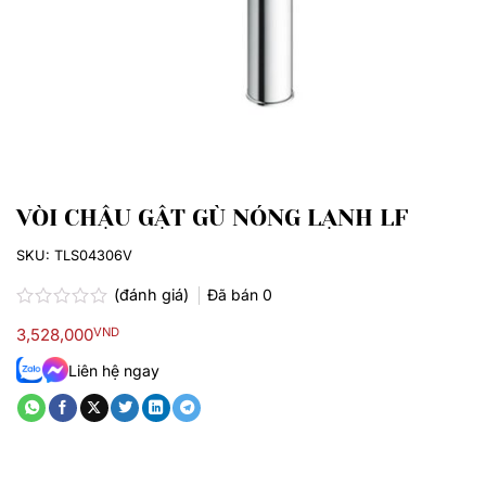
VÒI CHẬU GẬT GÙ NÓNG LẠNH LF
SKU:
TLS04306V
(đánh giá)
Đã bán
0
Được
3,528,000
VND
xếp
hạng
Liên hệ ngay
0.0
5
sao