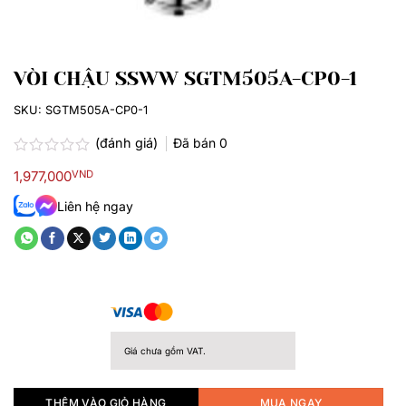
VÒI CHẬU SSWW SGTM505A-CP0-1
SKU:
SGTM505A-CP0-1
(đánh giá)
Đã bán
0
Được
1,977,000
VND
xếp
hạng
Liên hệ ngay
0.0
5
sao
Giá chưa gồm VAT.
THÊM VÀO GIỎ HÀNG
MUA NGAY