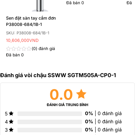
Đã bán
0
Đã 
Được
Đư
xếp
xếp
hạng
hạn
Sen đặt sàn tay cầm đơn
0
0
5
5
P38008-684/1B-1
sao
sao
SKU: P38008-684/1B-1
10,606,000
VND
0
đánh giá
Đã bán
0
Được
xếp
hạng
0
Đánh giá vòi chậu SSWW SGTM505A-CP0-1
5
sao
0.0
ĐÁNH GIÁ TRUNG BÌNH
0%
| 0 đánh giá
5
0%
| 0 đánh giá
4
0%
| 0 đánh giá
3