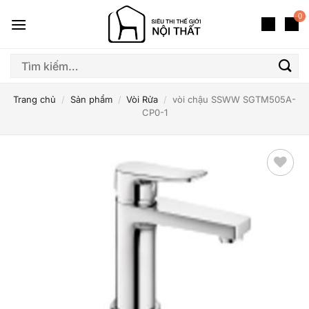
Bỏ
0
qua
nội
dung
Tìm
kiếm:
Trang chủ
/
Sản phẩm
/
Vòi Rửa
/
vòi chậu SSWW SGTM505A-
CP0-1
Thêm
yêu
thích