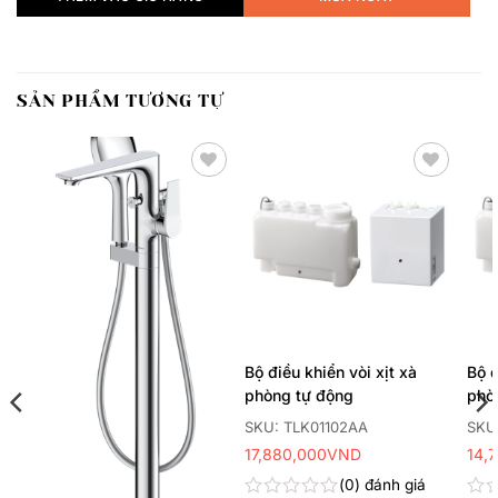
SẢN PHẨM TƯƠNG TỰ
Thêm
Thêm
yêu
yêu
thích
thích
Bộ điều khiển vòi xịt xà
Bộ đ
phòng tự động
phò
SKU: TLK01102AA
SKU
17,880,000
VND
14,
0
đánh giá