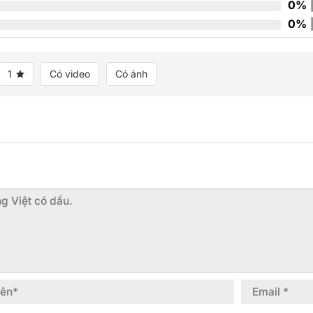
0%
|
0%
|
1
Có video
Có ảnh