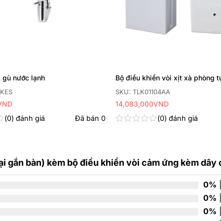
t gù nước lạnh
Bộ điều khiển vòi xịt xà phòng 
6KES
SKU: TLK01104AA
VND
14,083,000
VND
0
đánh giá
Đã bán
0
0
đánh giá
Được
xếp
hạng
0
5
ại gắn bàn) kèm bộ điều khiển vòi cảm ứng kèm dây 
sao
0%
|
0%
|
0%
|