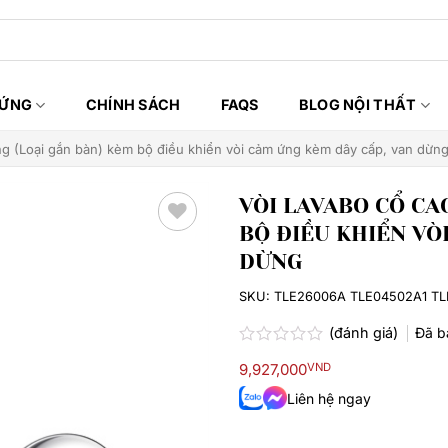
HỨNG
CHÍNH SÁCH
FAQS
BLOG NỘI THẤT
ng (Loại gắn bàn) kèm bộ điều khiển vòi cảm ứng kèm dây cấp, van dừn
VÒI LAVABO CỔ CA
BỘ ĐIỀU KHIỂN VÒ
Thêm
DỪNG
yêu
thích
SKU:
TLE26006A TLE04502A1 TL
(đánh giá)
Đã 
Được
9,927,000
VND
xếp
hạng
Liên hệ ngay
0.0
5
sao