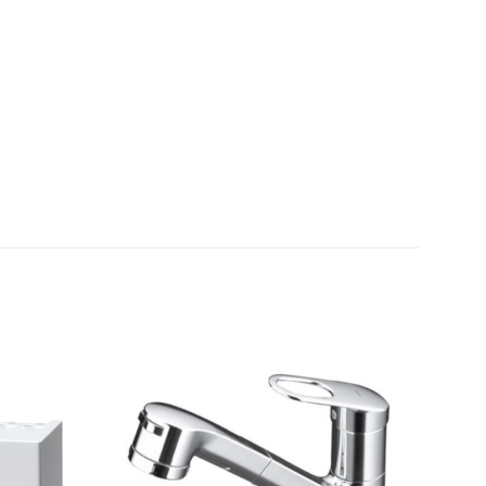
Thêm
Thêm
yêu
yêu
thích
thích