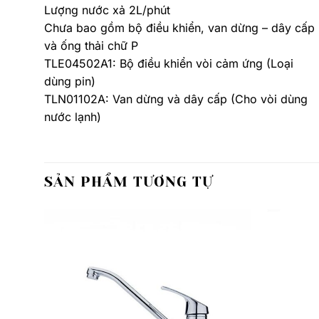
Lượng nước xả 2L/phút
Chưa bao gồm bộ điều khiển, van dừng – dây cấp
và ống thải chữ P
TLE04502A1: Bộ điều khiển vòi cảm ứng (Loại
dùng pin)
TLN01102A: Van dừng và dây cấp (Cho vòi dùng
nước lạnh)
SẢN PHẨM TƯƠNG TỰ
Thêm
Thêm
yêu
yêu
thích
thích