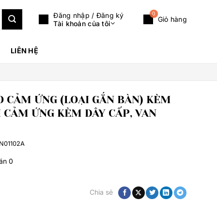
0
Đăng nhập / Đăng ký
Giỏ hàng
Tài khoản của tôi
LIÊN HỆ
g
O CẢM ỨNG (LOẠI GẮN BÀN) KÈM
I CẢM ỨNG KÈM DÂY CẤP, VAN
N01102A
bán
0
Chia sẻ