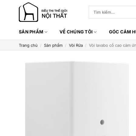
Bỏ
Tìm
qua
kiếm:
nội
dung
SẢN PHẨM
VỀ CHÚNG TÔI
GÓC CẢM 
Trang chủ
/
Sản phẩm
/
Vòi Rửa
/
Vòi lavabo cổ cao cảm ứ