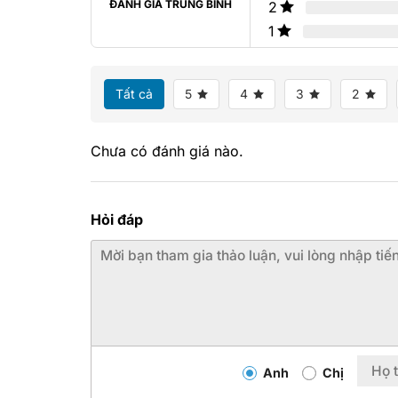
ĐÁNH GIÁ TRUNG BÌNH
2
1
Tất cả
5
4
3
2
Chưa có đánh giá nào.
Hỏi đáp
Anh
Chị