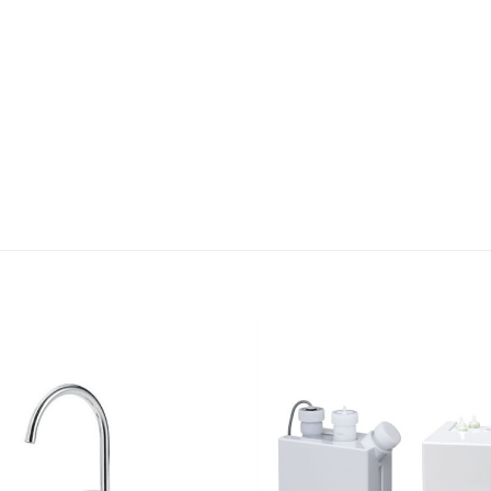
Thêm
yêu
thích