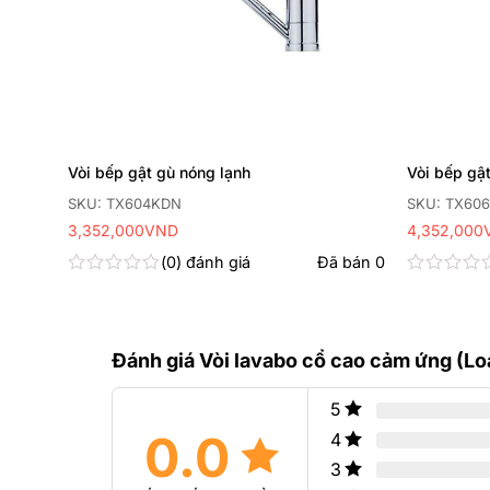
cấp,
Vòi bếp gật gù nóng lạnh
Vòi bếp gậ
SKU: TX604KDN
SKU: TX60
3,352,000
VND
4,352,000
0
đánh giá
Đã bán
0
 bán
0
Được
Được
xếp
xếp
hạng
hạng
0
0
5
5
Đánh giá Vòi lavabo cổ cao cảm ứng (Lo
sao
sao
5
0.0
4
3