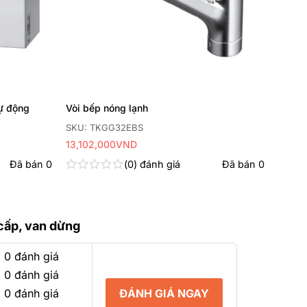
tự động
Vòi bếp nóng lạnh
SKU: TKGG32EBS
13,102,000
VND
Đã bán
0
0
đánh giá
Đã bán
0
Được
xếp
hạng
0
5
cấp, van dừng
sao
 0 đánh giá
 0 đánh giá
ĐÁNH GIÁ NGAY
 0 đánh giá