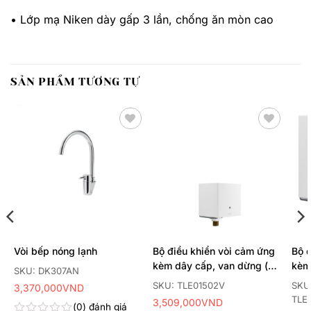
• Lớp mạ Niken dày gấp 3 lần, chống ăn mòn cao
SẢN PHẨM TƯƠNG TỰ
Thêm
Thêm
yêu
yêu
thích
thích
Vòi bếp nóng lạnh
Bộ điều khiển vòi cảm ứng
Bộ 
kèm dây cấp, van dừng (
kèm
SKU: DK307AN
dùng điện )
van 
SKU: TLE01502V
SKU
3,370,000
VND
TLE
3,509,000
VND
0
đánh giá