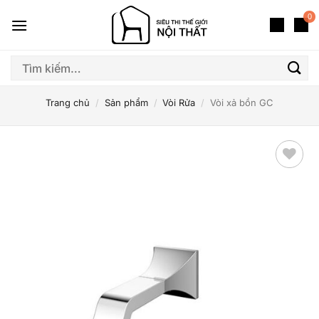
Bỏ
0
qua
nội
dung
Tìm
kiếm:
Trang chủ
/
Sản phẩm
/
Vòi Rửa
/
Vòi xả bồn GC
Thêm
yêu
thích