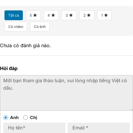
Tất cả
5
4
3
2
1
Có video
Có ảnh
Chưa có đánh giá nào.
Hỏi đáp
Anh
Chị