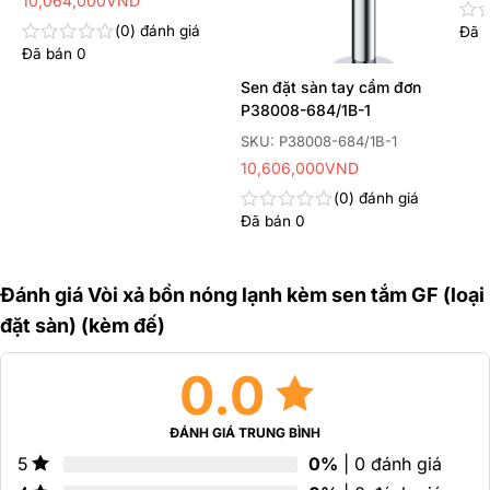
10,064,000
VND
0
đánh giá
Đã 
Đư
xếp
Đã bán
0
Được
hạn
xếp
Sen đặt sàn tay cầm đơn
0
hạng
5
P38008-684/1B-1
0
sao
5
SKU: P38008-684/1B-1
sao
10,606,000
VND
0
đánh giá
Đã bán
0
Được
xếp
hạng
0
Đánh giá Vòi xả bồn nóng lạnh kèm sen tắm GF (loại
5
sao
đặt sàn) (kèm đế)
0.0
ĐÁNH GIÁ TRUNG BÌNH
0%
| 0 đánh giá
5