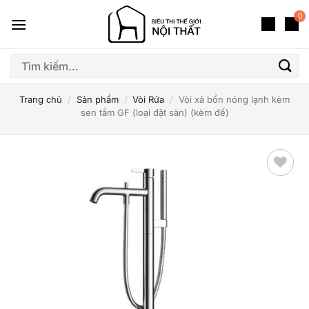
Bỏ
0
qua
nội
dung
Tìm
kiếm:
Trang chủ
/
Sản phẩm
/
Vòi Rửa
/
Vòi xả bồn nóng lạnh kèm
sen tắm GF (loại đặt sàn) (kèm đế)
Thêm
yêu
thích