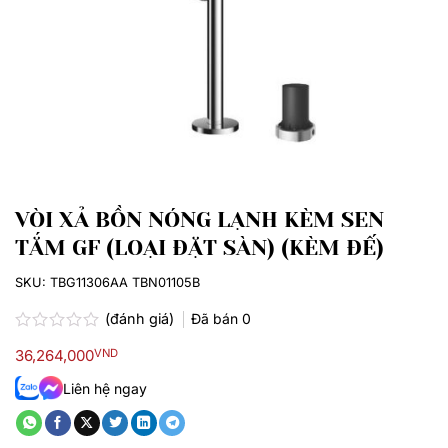
VÒI XẢ BỒN NÓNG LẠNH KÈM SEN
TẮM GF (LOẠI ĐẶT SÀN) (KÈM ĐẾ)
SKU:
TBG11306AA TBN01105B
(đánh giá)
Đã bán
0
Được
36,264,000
VND
xếp
hạng
Liên hệ ngay
0.0
5
sao