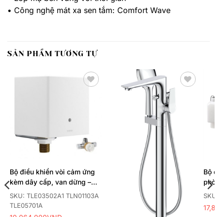
• Công nghệ mát xa sen tắm: Comfort Wave
SẢN PHẨM TƯƠNG TỰ
Thêm
Thêm
yêu
yêu
thích
thích
Bộ điều khiển vòi cảm ứng
Bộ đ
kèm dây cấp, van dừng –
phò
van nhiệt độ
SKU: TLE03502A1 TLN01103A
SKU
TLE05701A
17,