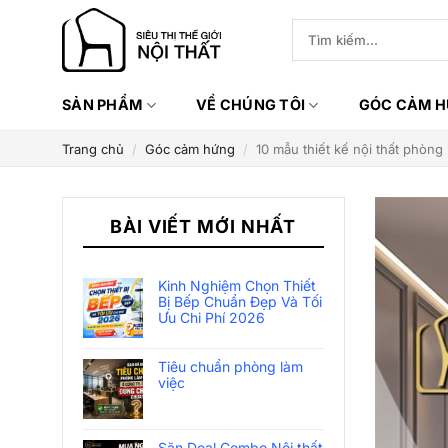
Bỏ
Tìm
qua
kiếm:
nội
dung
SẢN PHẨM
VỀ CHÚNG TÔI
GÓC CẢM 
Trang chủ
/
Góc cảm hứng
/
10 mẫu thiết kế nội thất phòng
BÀI VIẾT MỚI NHẤT
Kinh Nghiệm Chọn Thiết
Bị Bếp Chuẩn Đẹp Và Tối
Ưu Chi Phí 2026
Tiêu chuẩn phòng làm
việc
Săn Deal Combo Nội thất