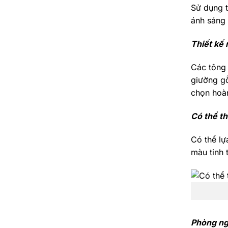
Sử dụng 
ánh sáng 
Thiết kế 
Các tông 
giường gỗ
chọn hoàn
Có thể th
Có thể lự
màu tinh 
Phòng ngủ