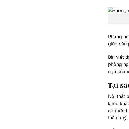
Phòng ngủ
giúp căn 
Bài viết 
phòng ngủ
ngủ của m
Tại sa
Nội thất 
khúc khác
có mức th
thẩm mỹ.