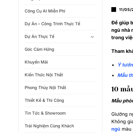
11/05/
Công Cụ AI Miễn Phí
Để giúp 
Dự Án – Công Trình Thực Tế
ngủ nhà 
Dự Án Thực Tế
trong việ
Góc Cảm Hứng
Tham kh
Khuyến Mãi
Ý tưởn
Mẫu th
Kiến Thức Nội Thất
Phong Thủy Nội Thất
10 mẫu
Mẫu phòn
Thiết Kế & Thi Công
Tin Tức & Showroom
Giường ng
Không gia
Trải Nghiệm Cùng Khách
ngủ
màu s