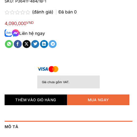
SKU:
P36411-484/1B-1
(đánh giá)
Đã bán
0
Được
4,090,000
VND
xếp
hạng
Liên hệ ngay
0.0
5
sao
Giá chưa gồm VAT.
THÊM VÀO GIỎ HÀNG
MUA NGAY
MÔ TẢ