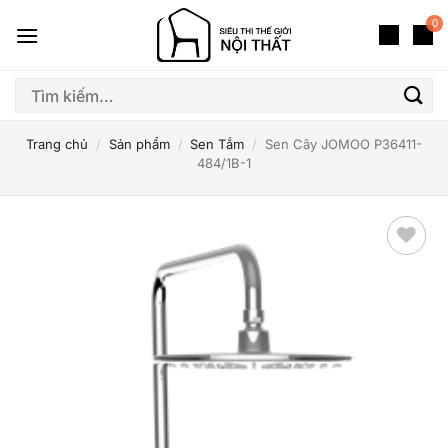
Bỏ
0
qua
nội
dung
Tìm
kiếm:
Trang chủ
/
Sản phẩm
/
Sen Tắm
/
Sen Cây JOMOO P36411-
484/1B-1
Thêm
yêu
thích