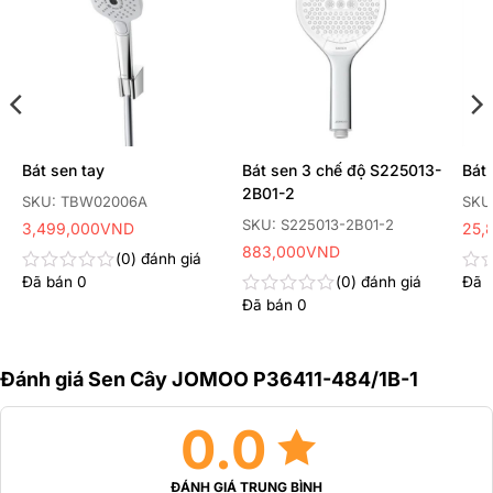
yêu
yêu
thích
thích
Bát sen tay
Bát sen 3 chế độ S225013-
Bát
2B01-2
SKU: TBW02006A
SKU
SKU: S225013-2B01-2
3,499,000
VND
25,
883,000
VND
0
đánh giá
Đã bán
0
0
đánh giá
Đã 
Được
Đư
xếp
xếp
Đã bán
0
Được
hạng
hạn
xếp
0
0
hạng
5
5
0
sao
sao
Đánh giá Sen Cây JOMOO P36411-484/1B-1
5
sao
0.0
ĐÁNH GIÁ TRUNG BÌNH