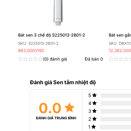
Bát sen 3 chế độ S225013-2B01-2
Bát sen gắn
SKU: S225013-2B01-2
SKU: DBX11
883,000
VND
12,382,00
 bán
0
0
đánh giá
Đã bán
0
Được
Được
xếp
xếp
hạng
hạng
0
0
Đánh giá Sen tắm nhiệt độ
5
5
sao
sao
5
0.0
4
3
ĐÁNH GIÁ TRUNG BÌNH
2
1