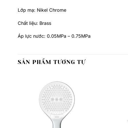
Lớp mạ: Nikel Chrome
Chất liệu: Brass
Áp lực nước: 0.05MPa – 0.75MPa
SẢN PHẨM TƯƠNG TỰ
Thêm
Thêm
yêu
yêu
thích
thích