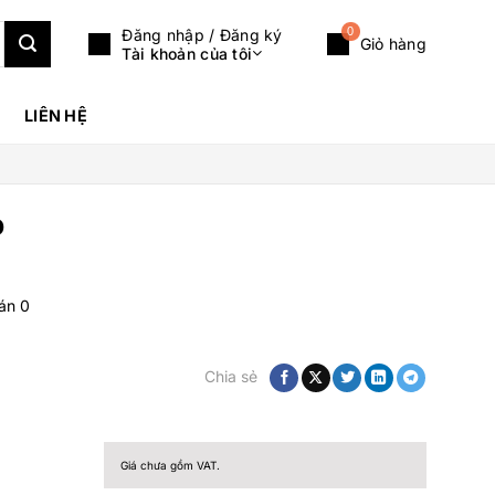
0
Đăng nhập / Đăng ký
Giỏ hàng
Tài khoản của tôi
LIÊN HỆ
Ộ
bán
0
Chia sẻ
Giá chưa gồm VAT.