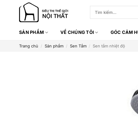
Bỏ
Tìm
qua
kiếm:
nội
dung
SẢN PHẨM
VỀ CHÚNG TÔI
GÓC CẢM 
Trang chủ
/
Sản phẩm
/
Sen Tắm
/
Sen tắm nhiệt độ