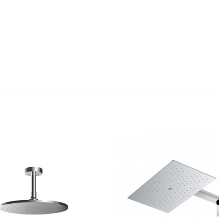
Thêm
yêu
thích