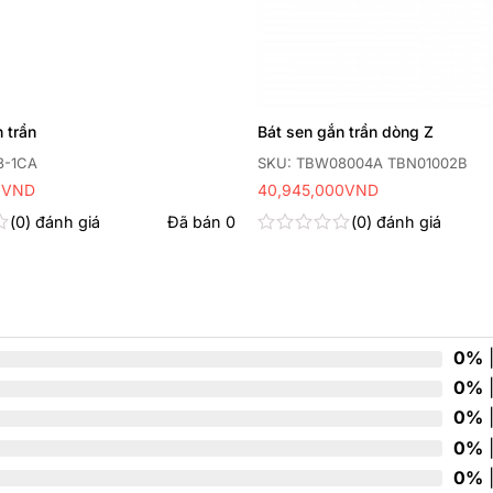
 trần
Bát sen gắn trần dòng Z
3-1CA
SKU: TBW08004A TBN01002B
0
VND
40,945,000
VND
0
đánh giá
Đã bán
0
0
đánh giá
Được
xếp
hạng
0
5
sao
0%
|
0%
|
0%
|
0%
|
0%
|