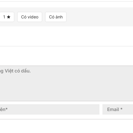
1
Có video
Có ảnh