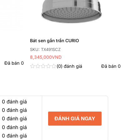
Bát sen gắn trần CURIO
SKU: TX491SCZ
8,345,000
VND
Đã bán
0
0
đánh giá
Đã bán
0
Được
xếp
hạng
0
5
sao
 0 đánh giá
 0 đánh giá
ĐÁNH GIÁ NGAY
 0 đánh giá
 0 đánh giá
 0 đánh giá