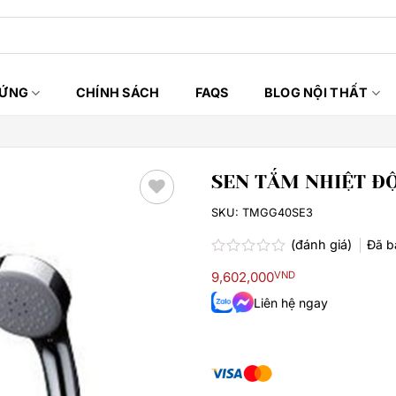
HỨNG
CHÍNH SÁCH
FAQS
BLOG NỘI THẤT
SEN TẮM NHIỆT Đ
SKU:
TMGG40SE3
Thêm
yêu
(đánh giá)
Đã 
thích
Được
9,602,000
VND
xếp
hạng
Liên hệ ngay
0.0
5
sao