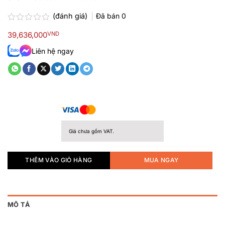
(đánh giá)
Đã bán
0
Được
39,636,000
VND
xếp
hạng
Liên hệ ngay
0.0
5
sao
Giá chưa gồm VAT.
THÊM VÀO GIỎ HÀNG
MUA NGAY
MÔ TẢ