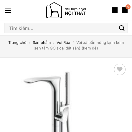
Bỏ
0
qua
nội
dung
Tìm
kiếm:
Trang chủ
/
Sản phẩm
/
Vòi Rửa
/
Vòi xả bồn nóng lạnh kèm
sen tắm GO (loại đặt sàn) (kèm đế)
Thêm
yêu
thích