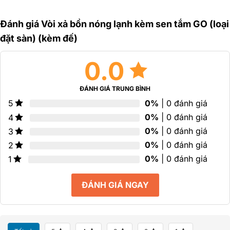
5
5
hạng
sao
sao
0
Đánh giá Vòi xả bồn nóng lạnh kèm sen tắm GO (loại
5
sao
đặt sàn) (kèm đế)
0.0
ĐÁNH GIÁ TRUNG BÌNH
0%
| 0 đánh giá
5
0%
| 0 đánh giá
4
0%
| 0 đánh giá
3
0%
| 0 đánh giá
2
0%
| 0 đánh giá
1
ĐÁNH GIÁ NGAY