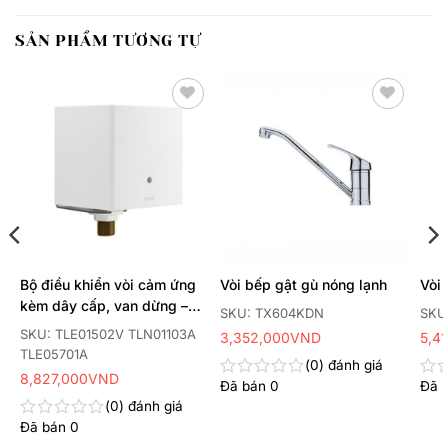
SẢN PHẨM TƯƠNG TỰ
Thêm
Thêm
yêu
yêu
thích
thích
Bộ điều khiển vòi cảm ứng
Vòi bếp gật gù nóng lạnh
Vòi
kèm dây cấp, van dừng –
SKU: TX604KDN
SKU
van nhiệt độ
SKU: TLE01502V TLN01103A
3,352,000
VND
5,4
TLE05701A
0
đánh giá
8,827,000
VND
Đã bán
0
Đã 
Được
Đư
xếp
xếp
0
đánh giá
hạng
hạn
Đã bán
0
Được
0
0
xếp