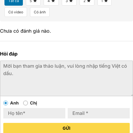
Tất cả
5
4
3
2
1
Có video
Có ảnh
Chưa có đánh giá nào.
Hỏi đáp
Anh
Chị
GỬI